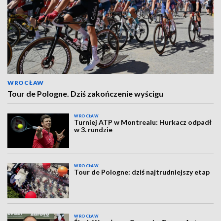
WROCŁAW
Tour de Pologne. Dziś zakończenie wyścigu
WROCŁAW
Turniej ATP w Montrealu: Hurkacz odpadł
w 3. rundzie
WROCŁAW
Tour de Pologne: dziś najtrudniejszy etap
WROCŁAW