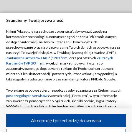
Szanujemy Twoją prywatność
Dołącz do nas:
Kliknij "Akceptuję i przechodzę do serwisu", aby wyrazić zgody na
korzystanie z technologii automatycznego śledzenia i zbierania danych,
TVP
dostęp do informacji na Twoim urządzeniu końcowym i ich
Abonament TVP
przechowywanie oraz na przetwarzanie Twoich danych osobowych przez
Regulamin TVP
nas, czyli Telewizję Polską S.A. w likwidacji (zwaną dalej również „TVP”),
Emisja w TVP
Polityka prywatności
Zaufanych Partnerów z IAB* (1201 firm)
oraz pozostałych
Zaufanych
Partnerów TVP (93 firm)
, w celach marketingowych (w tym do
Centrum informacji TVP
Moje zgody
zautomatyzowanego dopasowania reklam do Twoich zainteresowań i
mierzenia ich skuteczności) i pozostałych, które wskazujemy poniżej, a
Naziemna Telewizja Cyfrowa
Pomoc
także zgody na udostępnianie przez nas identyfikatora PPID do Google.
Sklep TVP
Biuro reklamy
Twoje dane osobowe zbierane podczas odwiedzania przez Ciebie naszych
Rada Programowa
Kontakt
poszczególnych serwisów
zwanych dalej „Portalem”, w tym informacje
zapisywane za pomocą technologii takich jak: pliki cookie, sygnalizatory
System NOS
WWW lub innych podobnych technologii umożliwiających świadczenie
dopasowanych i bezpiecznych usług, personalizację treści oraz reklam,
Informacje o nadawcy
Kanały
udostępnianie funkcji mediów społecznościowych oraz analizowanie
Akceptuję i przechodzę do serwisu
ruchu w Internecie.
Program dla prasy
©2026 Telewizja Polska S.A. w likwidacji