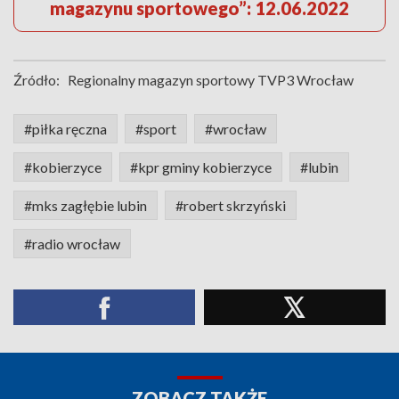
magazynu sportowego”: 12.06.2022
Źródło:
Regionalny magazyn sportowy TVP3 Wrocław
#piłka ręczna
#sport
#wrocław
#kobierzyce
#kpr gminy kobierzyce
#lubin
#mks zagłębie lubin
#robert skrzyński
#radio wrocław
ZOBACZ TAKŻE