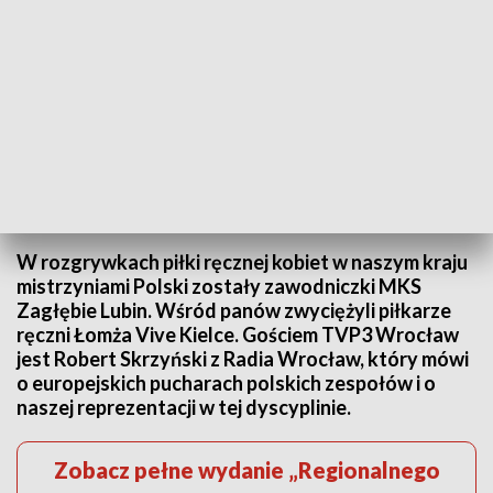
„Miniony sezon pokazał, jaki jest układ sił w polskiej lidze piłkarek ręcznych”
W rozgrywkach piłki ręcznej kobiet w naszym kraju
mistrzyniami Polski zostały zawodniczki MKS
Zagłębie Lubin. Wśród panów zwyciężyli piłkarze
ręczni Łomża Vive Kielce. Gościem TVP3 Wrocław
jest Robert Skrzyński z Radia Wrocław, który mówi
o europejskich pucharach polskich zespołów i o
naszej reprezentacji w tej dyscyplinie.
Zobacz pełne wydanie „Regionalnego