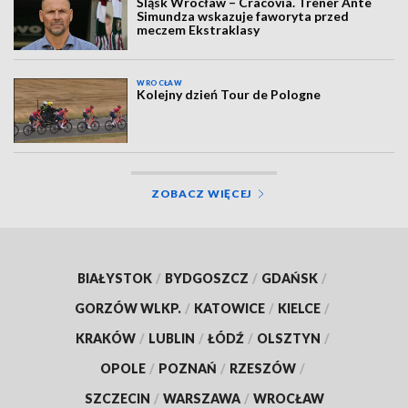
Śląsk Wrocław – Cracovia. Trener Ante
Simundza wskazuje faworyta przed
meczem Ekstraklasy
WROCŁAW
Kolejny dzień Tour de Pologne
ZOBACZ WIĘCEJ
BIAŁYSTOK
/
BYDGOSZCZ
/
GDAŃSK
/
GORZÓW WLKP.
/
KATOWICE
/
KIELCE
/
KRAKÓW
/
LUBLIN
/
ŁÓDŹ
/
OLSZTYN
/
OPOLE
/
POZNAŃ
/
RZESZÓW
/
SZCZECIN
/
WARSZAWA
/
WROCŁAW