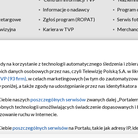
Informacje o nadawcy
Program d
zetargowe
Zgłoś program (ROPAT)
Serwis fo
wizyjna
Kariera w TVP
Merchandi
Polityka prywatności
Moje zgody
Pomoc
Biuro re
ody na korzystanie z technologii automatycznego śledzenia i zbie
 danych osobowych przez nas, czyli Telewizję Polską S.A. w likw
VP (93 firm)
, w celach marketingowych (w tym do zautomatyzow
 poniżej, a także zgody na udostępnianie przez nas identyfikator
Ciebie naszych
poszczególnych serwisów
zwanych dalej „Portalem
obnych technologii umożliwiających świadczenie dopasowanych i be
zowanie ruchu w Internecie.
Ciebie
poszczególnych serwisów
na Portalu, takie jak adresy IP, 
sach Portalu czy historia odwiedzin będą przetwarzane przez TV