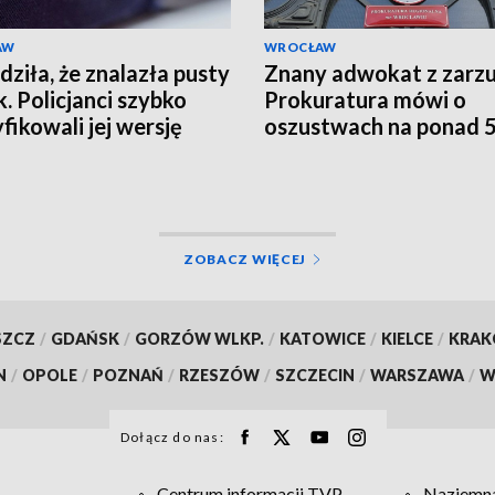
AW
WROCŁAW
dziła, że znalazła pusty
Znany adwokat z zarzu
k. Policjanci szybko
Prokuratura mówi o
fikowali jej wersję
oszustwach na ponad 
tys. zł
ZOBACZ WIĘCEJ
SZCZ
/
GDAŃSK
/
GORZÓW WLKP.
/
KATOWICE
/
KIELCE
/
KRA
N
/
OPOLE
/
POZNAŃ
/
RZESZÓW
/
SZCZECIN
/
WARSZAWA
/
W
Dołącz do nas:
Centrum informacji TVP
Naziemna