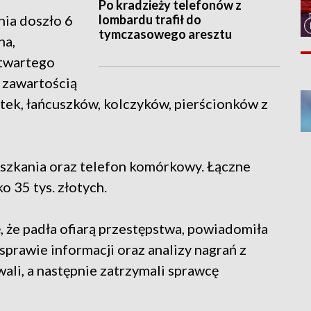
Po kradzieży telefonów z
lombardu trafił do
nia doszło 6
tymczasowego aresztu
na,
otwartego
 zawartością
etek, łańcuszków, kolczyków, pierścionków z
szkania oraz telefon komórkowy. Łączne
o 35 tys. złotych.
 że padła ofiarą przestępstwa, powiadomiła
sprawie informacji oraz analizy nagrań z
ali, a następnie zatrzymali sprawcę