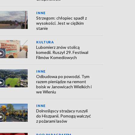
INNE
Strzegom: chłopiec spadł z
wysokości. Jest w ciężkim
stanie
KULTURA
Lubomierz znów stolicą
komedii. Ruszył 29. Festiwal
Filmów Komediowych
INNE
Odbudowa po powodzi. Tym
razem pieniądze na remont
boisk w Janowicach Wielkich i
we Wleniu
INNE
Dolnośląscy strażacy ruszyli
do Hiszpanii. Pomogą walczyć
z pożarami lasów
POD PARAGRAFEM