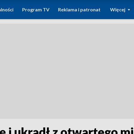
lności
Program TV
Reklama i patronat
Więcej
 i ukradł z otwartego mi