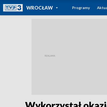
POWRÓT DO
WROCŁAW
Programy
Aktua
TVP REGIONY
Wykorzystał okazję