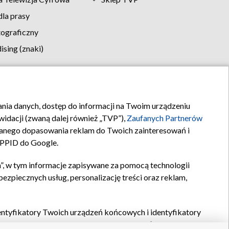
la prasy
tograficzny
sing (znaki)
klamy
Kontakt
rania danych, dostęp do informacji na Twoim urządzeniu
idacji (zwaną dalej również „TVP”),
Zaufanych Partnerów
anego dopasowania reklam do Twoich zainteresowań i
a PPID do Google.
”, w tym informacje zapisywane za pomocą technologii
zpiecznych usług, personalizację treści oraz reklam,
identyfikatory Twoich urządzeń końcowych i identyfikatory
P,
Zaufanych Partnerów z IAB
oraz pozostałych
Zaufanych