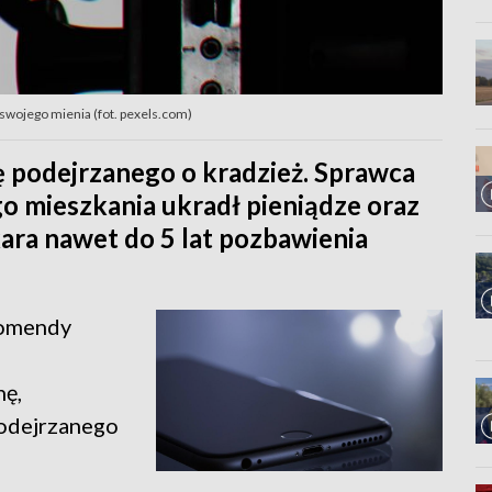
 swojego mienia (fot. pexels.com)
ę podejrzanego o kradzież. Sprawca
go mieszkania ukradł pieniądze oraz
kara nawet do 5 lat pozbawienia
komendy
nę,
podejrzanego