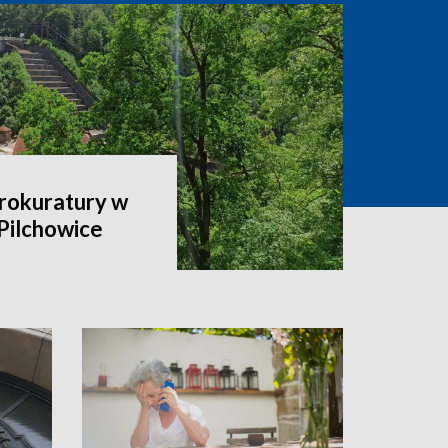
rokuratury w
Pilchowice