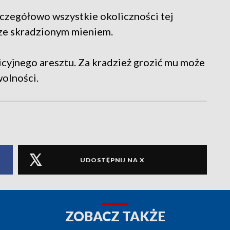
zczegółowo wszystkie okoliczności tej
ł ze skradzionym mieniem.
licyjnego aresztu. Za kradzież grozić mu może
wolności.
UDOSTĘPNIJ NA X
ZOBACZ TAKŻE