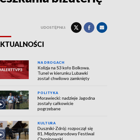
UDOSTĘPNIJ:
KTUALNOŚCI
NA DROGACH
Kolizja na S3 koło Bolkowa.
Tunel w kierunku Lubawki
został chwilowo zamknięty
POLITYKA
Morawiecki: nadzieje Jagodna
zostały całkowicie
pogrzebane
KULTURA
Duszniki-Zdrój: rozpoczął się
81. Międzynarodowy Festiwal
Chopinowski