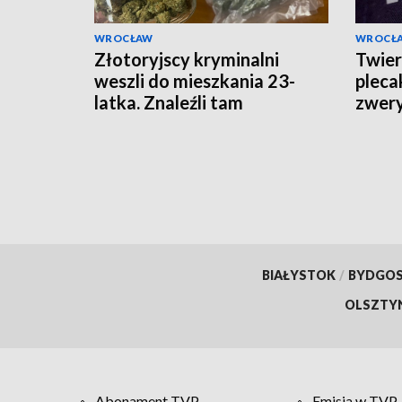
WROCŁAW
WROCŁ
Złotoryjscy kryminalni
Twier
weszli do mieszkania 23-
pleca
latka. Znaleźli tam
zwery
kilkadziesiąt porcji
marihuany i haszyszu
BIAŁYSTOK
/
BYDGO
OLSZTY
Abonament TVP
Emisja w TVP