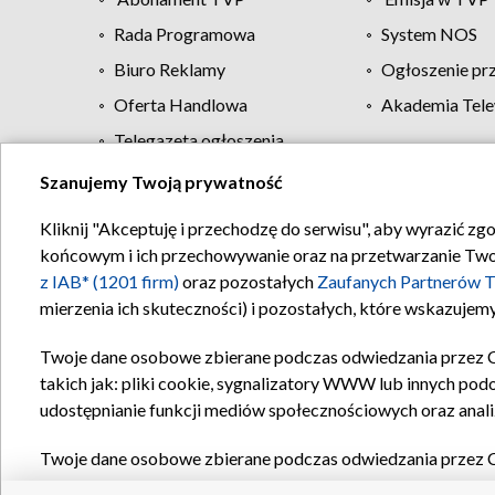
Rada Programowa
System NOS
Biuro Reklamy
Ogłoszenie pr
Oferta Handlowa
Akademia Tele
Telegazeta ogłoszenia
Szanujemy Twoją prywatność
Regulamin TVP
Kliknij "Akceptuję i przechodzę do serwisu", aby wyrazić zg
końcowym i ich przechowywanie oraz na przetwarzanie Twoich
z IAB* (1201 firm)
oraz pozostałych
Zaufanych Partnerów T
mierzenia ich skuteczności) i pozostałych, które wskazujemy
Twoje dane osobowe zbierane podczas odwiedzania przez 
takich jak: pliki cookie, sygnalizatory WWW lub innych pod
udostępnianie funkcji mediów społecznościowych oraz anali
Twoje dane osobowe zbierane podczas odwiedzania przez 
plików cookie, informacje o Twoich wyszukiwaniach w serwi