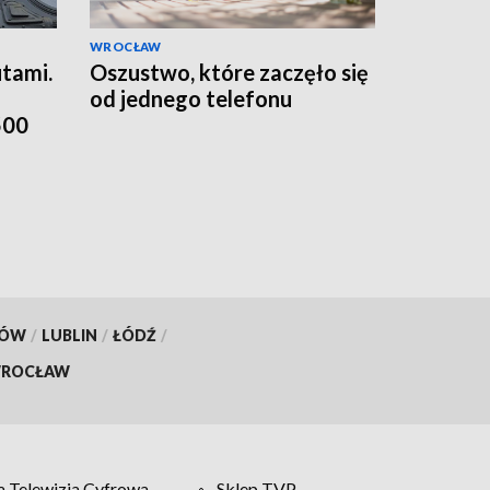
WROCŁAW
tami.
Oszustwo, które zaczęło się
od jednego telefonu
500
KÓW
/
LUBLIN
/
ŁÓDŹ
/
ROCŁAW
 Telewizja Cyfrowa
Sklep TVP