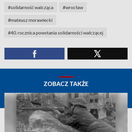
#solidarność walcząca
#wrocław
#mateusz morawiecki
#40. rocznica powstania solidarności walczącej
ZOBACZ TAKŻE