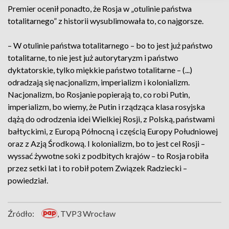
Premier ocenił ponadto, że Rosja w „otulinie państwa
totalitarnego” z historii wysublimowała to, co najgorsze.
– W otulinie państwa totalitarnego – bo to jest już państwo
totalitarne, to nie jest już autorytaryzm i państwo
dyktatorskie, tylko miękkie państwo totalitarne – (...)
odradzają się nacjonalizm, imperializm i kolonializm.
Nacjonalizm, bo Rosjanie popierają to, co robi Putin,
imperializm, bo wiemy, że Putin i rządząca klasa rosyjska
dążą do odrodzenia idei Wielkiej Rosji, z Polską, państwami
bałtyckimi, z Europą Północną i częścią Europy Południowej
oraz z Azją Środkową. I kolonializm, bo to jest cel Rosji –
wyssać żywotne soki z podbitych krajów – to Rosja robiła
przez setki lat i to robił potem Związek Radziecki –
powiedział.
Źródło:
, TVP3 Wrocław