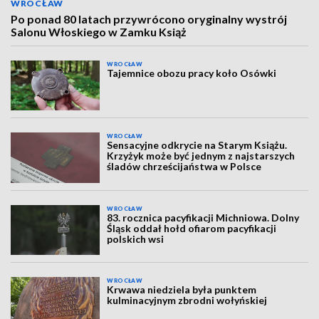
WROCŁAW
Po ponad 80 latach przywrócono oryginalny wystrój
Salonu Włoskiego w Zamku Książ
WROCŁAW
Tajemnice obozu pracy koło Osówki
WROCŁAW
Sensacyjne odkrycie na Starym Książu.
Krzyżyk może być jednym z najstarszych
śladów chrześcijaństwa w Polsce
WROCŁAW
83. rocznica pacyfikacji Michniowa. Dolny
Śląsk oddał hołd ofiarom pacyfikacji
polskich wsi
WROCŁAW
Krwawa niedziela była punktem
kulminacyjnym zbrodni wołyńskiej