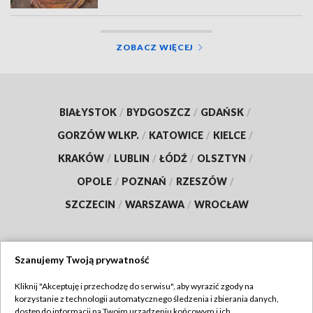
ZOBACZ WIĘCEJ
BIAŁYSTOK
/
BYDGOSZCZ
/
GDAŃSK
/
GORZÓW WLKP.
/
KATOWICE
/
KIELCE
/
KRAKÓW
/
LUBLIN
/
ŁÓDŹ
/
OLSZTYN
/
OPOLE
/
POZNAŃ
/
RZESZÓW
/
SZCZECIN
/
WARSZAWA
/
WROCŁAW
Szanujemy Twoją prywatność
Dołącz do nas:
Kliknij "Akceptuję i przechodzę do serwisu", aby wyrazić zgody na
korzystanie z technologii automatycznego śledzenia i zbierania danych,
TVP
dostęp do informacji na Twoim urządzeniu końcowym i ich