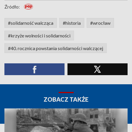
Źródło:
#solidarność walcząca
#historia
#wrocław
#krzyże wolności i solidarności
#40. rocznica powstania solidarności walczącej
ZOBACZ TAKŻE