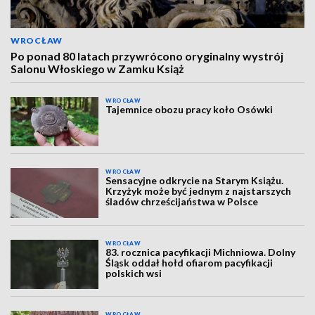
WROCŁAW
Po ponad 80 latach przywrócono oryginalny wystrój
Salonu Włoskiego w Zamku Książ
WROCŁAW
Tajemnice obozu pracy koło Osówki
WROCŁAW
Sensacyjne odkrycie na Starym Książu.
Krzyżyk może być jednym z najstarszych
śladów chrześcijaństwa w Polsce
WROCŁAW
83. rocznica pacyfikacji Michniowa. Dolny
Śląsk oddał hołd ofiarom pacyfikacji
polskich wsi
WROCŁAW