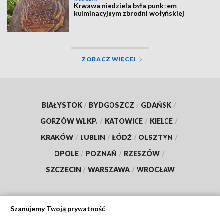
Krwawa niedziela była punktem
kulminacyjnym zbrodni wołyńskiej
ZOBACZ WIĘCEJ
BIAŁYSTOK
/
BYDGOSZCZ
/
GDAŃSK
/
GORZÓW WLKP.
/
KATOWICE
/
KIELCE
/
KRAKÓW
/
LUBLIN
/
ŁÓDŹ
/
OLSZTYN
/
OPOLE
/
POZNAŃ
/
RZESZÓW
/
SZCZECIN
/
WARSZAWA
/
WROCŁAW
Szanujemy Twoją prywatność
Dołącz do nas: