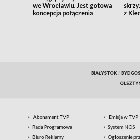
we Wrocławiu. Jest gotowa
skrzy
koncepcja połączenia
z Kl
wprow
BIAŁYSTOK
/
BYDGO
OLSZTY
Abonament TVP
Emisja w TVP
Rada Programowa
System NOS
Biuro Reklamy
Ogłoszenie pr