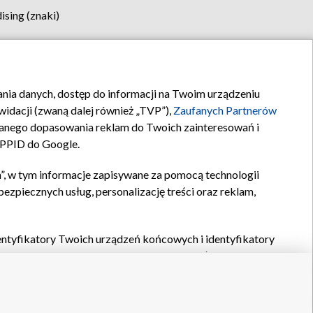
sing (znaki)
klamy
Kontakt
rania danych, dostęp do informacji na Twoim urządzeniu
idacji (zwaną dalej również „TVP”),
Zaufanych Partnerów
anego dopasowania reklam do Twoich zainteresowań i
a PPID do Google.
”, w tym informacje zapisywane za pomocą technologii
zpiecznych usług, personalizację treści oraz reklam,
identyfikatory Twoich urządzeń końcowych i identyfikatory
P,
Zaufanych Partnerów z IAB
oraz pozostałych
Zaufanych
 wyboru podstawowych reklam, wyboru spersonalizowanych
ch treści, pomiaru wydajności reklam, pomiaru wydajności
nia bezpieczeństwa, zapobiegania oszustwom i usuwania