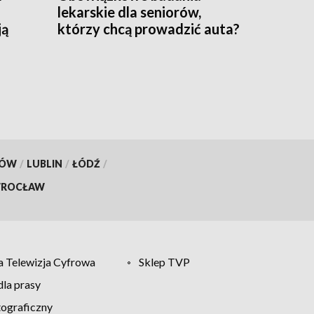
lekarskie dla seniorów,
ją
którzy chcą prowadzić auta?
KÓW
/
LUBLIN
/
ŁÓDŹ
/
ROCŁAW
 Telewizja Cyfrowa
Sklep TVP
la prasy
tograficzny