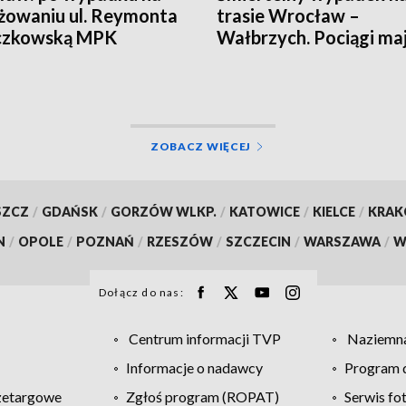
żowaniu ul. Reymonta
trasie Wrocław –
eczkowską MPK
Wałbrzych. Pociągi ma
adziło objazdy
opóźnienia
ZOBACZ WIĘCEJ
SZCZ
/
GDAŃSK
/
GORZÓW WLKP.
/
KATOWICE
/
KIELCE
/
KRA
N
/
OPOLE
/
POZNAŃ
/
RZESZÓW
/
SZCZECIN
/
WARSZAWA
/
W
Dołącz do nas:
Centrum informacji TVP
Naziemna
Informacje o nadawcy
Program d
zetargowe
Zgłoś program (ROPAT)
Serwis fo