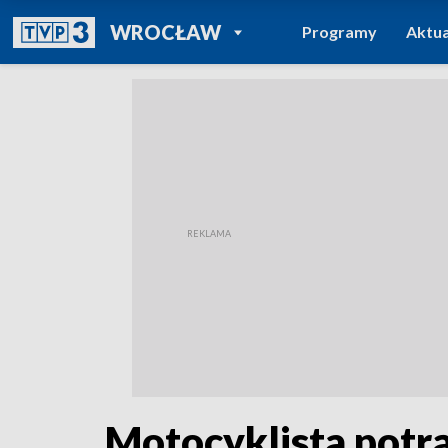
POWRÓT DO
WROCŁAW
Programy
Aktua
TVP REGIONY
Motocyklista potr