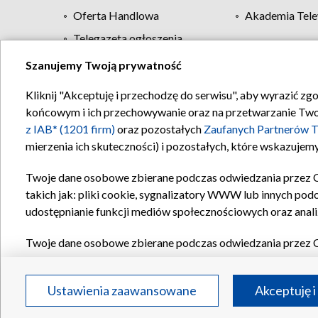
Oferta Handlowa
Akademia Tele
Telegazeta ogłoszenia
Szanujemy Twoją prywatność
Regulamin TVP
Kliknij "Akceptuję i przechodzę do serwisu", aby wyrazić zg
końcowym i ich przechowywanie oraz na przetwarzanie Twoich
z IAB* (1201 firm)
oraz pozostałych
Zaufanych Partnerów T
mierzenia ich skuteczności) i pozostałych, które wskazujemy
Twoje dane osobowe zbierane podczas odwiedzania przez 
takich jak: pliki cookie, sygnalizatory WWW lub innych pod
udostępnianie funkcji mediów społecznościowych oraz anali
Twoje dane osobowe zbierane podczas odwiedzania przez 
plików cookie, informacje o Twoich wyszukiwaniach w serwi
Partnerów TVP
dla realizacji następujących celów i funkc
Ustawienia zaawansowane
Akceptuję i
reklam, tworzenia profilu spersonalizowanych reklam, tworz
treści, stosowania badań rynkowych w celu generowania op