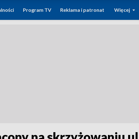
lności
Program TV
Reklama i patronat
Więcej
ącony na skrzyżowaniu ul