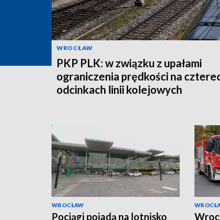
WROCŁAW
PKP PLK: w związku z upałami
ograniczenia prędkości na cztere
odcinkach linii kolejowych
WROCŁAW
WROCŁ
Pociągi pojadą na lotnisko
Wroc