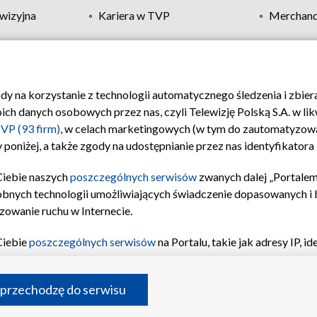
wizyjna
Kariera w TVP
Merchandi
Polityka prywatności
Moje zgody
Pomoc
Biuro re
ody na korzystanie z technologii automatycznego śledzenia i zbie
 danych osobowych przez nas, czyli Telewizję Polską S.A. w likw
VP (93 firm)
, w celach marketingowych (w tym do zautomatyzow
 poniżej, a także zgody na udostępnianie przez nas identyfikator
Ciebie naszych
poszczególnych serwisów
zwanych dalej „Portalem
obnych technologii umożliwiających świadczenie dopasowanych i be
zowanie ruchu w Internecie.
Ciebie
poszczególnych serwisów
na Portalu, takie jak adresy IP, 
sach Portalu czy historia odwiedzin będą przetwarzane przez TV
ji: przechowywania informacji na urządzeniu lub dostęp do nich,
©2026 Telewizja Polska S.A. w likwidacji
 przechodzę do serwisu
enia profilu spersonalizowanych treści, wyboru spersonalizowany
inii odbiorców, opracowywania i ulepszania produktów, zapewnie