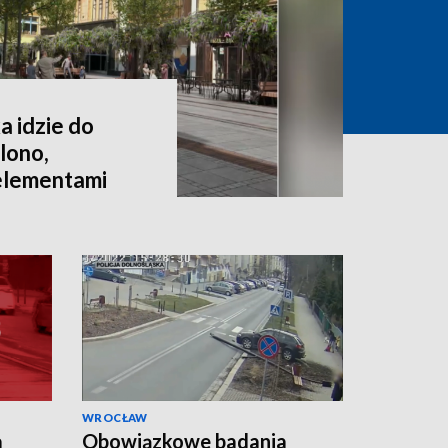
a idzie do
lono,
 elementami
WROCŁAW
a
Obowiązkowe badania