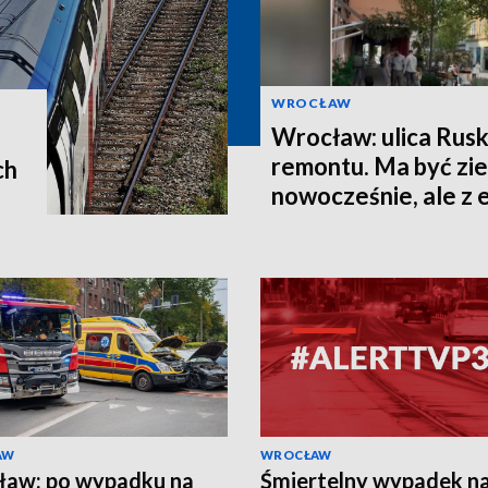
WROCŁAW
Wrocław: ulica Rusk
remontu. Ma być zie
ch
nowocześnie, ale z
historii
AW
WROCŁAW
ław: po wypadku na
Śmiertelny wypadek n