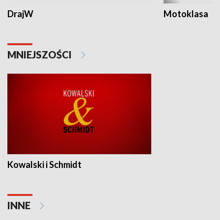
DrajW
Motoklasa
MNIEJSZOŚCI
Kowalski i Schmidt
INNE