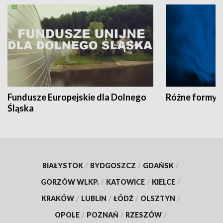
Fundusze Europejskie dla Dolnego
Różne formy t
Śląska
BIAŁYSTOK
/
BYDGOSZCZ
/
GDAŃSK
/
GORZÓW WLKP.
/
KATOWICE
/
KIELCE
/
KRAKÓW
/
LUBLIN
/
ŁÓDŹ
/
OLSZTYN
/
OPOLE
/
POZNAŃ
/
RZESZÓW
/