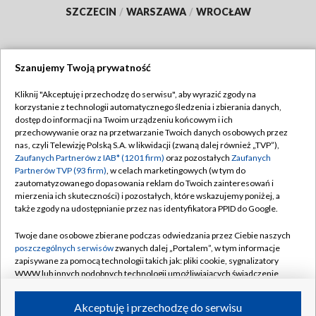
SZCZECIN
/
WARSZAWA
/
WROCŁAW
Szanujemy Twoją prywatność
Dołącz do nas:
Kliknij "Akceptuję i przechodzę do serwisu", aby wyrazić zgody na
korzystanie z technologii automatycznego śledzenia i zbierania danych,
TVP
dostęp do informacji na Twoim urządzeniu końcowym i ich
Abonament TVP
przechowywanie oraz na przetwarzanie Twoich danych osobowych przez
Regulamin TVP
nas, czyli Telewizję Polską S.A. w likwidacji (zwaną dalej również „TVP”),
Emisja w TVP
Polityka prywatności
Zaufanych Partnerów z IAB* (1201 firm)
oraz pozostałych
Zaufanych
Partnerów TVP (93 firm)
, w celach marketingowych (w tym do
Centrum informacji TVP
Moje zgody
zautomatyzowanego dopasowania reklam do Twoich zainteresowań i
mierzenia ich skuteczności) i pozostałych, które wskazujemy poniżej, a
Naziemna Telewizja Cyfrowa
Pomoc
także zgody na udostępnianie przez nas identyfikatora PPID do Google.
Sklep TVP
Biuro reklamy
Twoje dane osobowe zbierane podczas odwiedzania przez Ciebie naszych
Rada Programowa
Kontakt
poszczególnych serwisów
zwanych dalej „Portalem”, w tym informacje
zapisywane za pomocą technologii takich jak: pliki cookie, sygnalizatory
System NOS
WWW lub innych podobnych technologii umożliwiających świadczenie
dopasowanych i bezpiecznych usług, personalizację treści oraz reklam,
Informacje o nadawcy
Kanały
udostępnianie funkcji mediów społecznościowych oraz analizowanie
Akceptuję i przechodzę do serwisu
ruchu w Internecie.
Program dla prasy