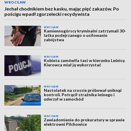
WROCŁAW
Jechał chodnikiem bez kasku, mając pięć zakazów. Po
pościgu wpadł zgorzelecki recydywista
WROCŁAW
Kamiennogórscy kryminalni zatrzymali 30-
latka podejrzanego o usiłowanie
zabójstwa
WROCŁAW
Kobieta zamówiła taxi w kierunku Leśnicy.
Kierowca miał ją wykorzystać
WROCŁAW
Nastolatek na crossie próbował uniknąć
kontroli. Potrącił strażnika leśnego i
uderzył w samochód
WROCŁAW
Zawiadomienie do prokuratury w sprawie
elektrowni Pilchowice