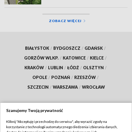
ZOBACZ WIĘCEJ
BIAŁYSTOK
/
BYDGOSZCZ
/
GDAŃSK
/
GORZÓW WLKP.
/
KATOWICE
/
KIELCE
/
KRAKÓW
/
LUBLIN
/
ŁÓDŹ
/
OLSZTYN
/
OPOLE
/
POZNAŃ
/
RZESZÓW
/
SZCZECIN
/
WARSZAWA
/
WROCŁAW
Szanujemy Twoją prywatność
Dołącz do nas:
Kliknij "Akceptuję i przechodzę do serwisu", aby wyrazić zgody na
korzystanie z technologii automatycznego śledzenia i zbierania danych,
TVP