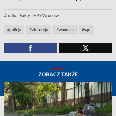
Źródło:
Fakty TVP3 Wrocław
#policja
#złotoryja
#wandale
#sąd
ZOBACZ TAKŻE