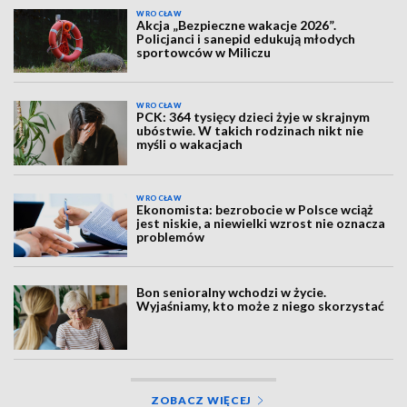
WROCŁAW
Akcja „Bezpieczne wakacje 2026”.
Policjanci i sanepid edukują młodych
sportowców w Miliczu
WROCŁAW
PCK: 364 tysięcy dzieci żyje w skrajnym
ubóstwie. W takich rodzinach nikt nie
myśli o wakacjach
WROCŁAW
Ekonomista: bezrobocie w Polsce wciąż
jest niskie, a niewielki wzrost nie oznacza
problemów
Bon senioralny wchodzi w życie.
Wyjaśniamy, kto może z niego skorzystać
ZOBACZ WIĘCEJ