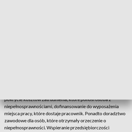
Wdówik chodzi o to, by wypracować narzędzia, które
wesprą niepełnosprawnych, którzy chcą pracować czy
prowadzić firmy i pracodawców, którzy zatrudniają osoby z
niepełnosprawnościami.
Resort rodziny przeprowadza pilotażowy projekt we
współpracy z trzema organizacjami, wśród nich jest Polski
Związek Głuchych. Jak mówił prezes związku Krzysztof
Kotyniewicz jednym z instrumentów zaproponowanych
przez tę organizację będzie likwidacja „pułapki rentowej” –
czyli zniesienie progów i umożliwienie swobodnego
zarabiania niezależnie od otrzymywanej renty.
Wśród testowanych instrumentów są między innymi:
pokrycie kosztów zatrudnienia, które ponosi osoba z
niepełnosprawnościami, dofinansowanie do wyposażenia
miejsca pracy, które dostaje pracownik. Ponadto doradztwo
zawodowe dla osób, które otrzymały orzeczenie o
niepełnosprawności. Wspieranie przedsiębiorczości