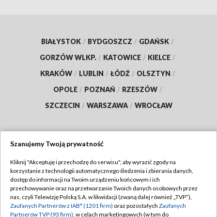
BIAŁYSTOK
/
BYDGOSZCZ
/
GDAŃSK
/
GORZÓW WLKP.
/
KATOWICE
/
KIELCE
/
KRAKÓW
/
LUBLIN
/
ŁÓDŹ
/
OLSZTYN
/
OPOLE
/
POZNAŃ
/
RZESZÓW
/
SZCZECIN
/
WARSZAWA
/
WROCŁAW
Szanujemy Twoją prywatność
Dołącz do nas:
Kliknij "Akceptuję i przechodzę do serwisu", aby wyrazić zgody na
korzystanie z technologii automatycznego śledzenia i zbierania danych,
TVP
dostęp do informacji na Twoim urządzeniu końcowym i ich
Abonament TVP
przechowywanie oraz na przetwarzanie Twoich danych osobowych przez
Regulamin TVP
nas, czyli Telewizję Polską S.A. w likwidacji (zwaną dalej również „TVP”),
Emisja w TVP
Polityka prywatności
Zaufanych Partnerów z IAB* (1201 firm)
oraz pozostałych
Zaufanych
Partnerów TVP (93 firm)
, w celach marketingowych (w tym do