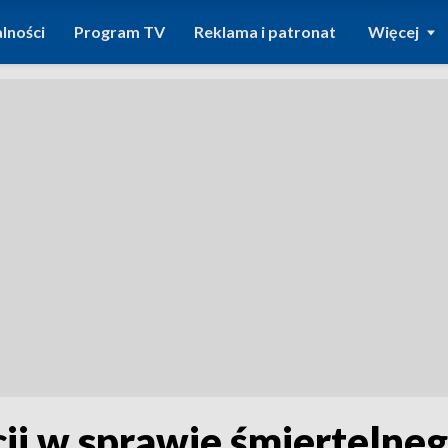
lności
Program TV
Reklama i patronat
Więcej
cji w sprawie śmiertelne