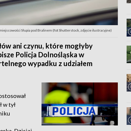
iejscowości Słupia pod Bralinem (fot Shutterstock, zdjęcie ilustracyjne)
łów ani czynu, które mogłyby
pisze Policja Dolnośląska w
rtelnego wypadku z udziałem
dostosował
 w tył
niku
erka. Dzisiaj