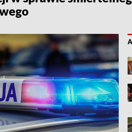
owego
A