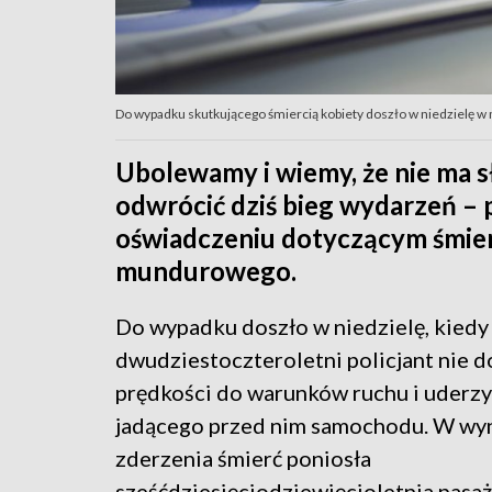
Do wypadku skutkującego śmiercią kobiety doszło w niedzielę w m
Ubolewamy i wiemy, że nie ma s
odwrócić dziś bieg wydarzeń – 
oświadczeniu dotyczącym śmie
mundurowego.
Do wypadku doszło w niedzielę, kiedy
dwudziestoczteroletni policjant nie 
prędkości do warunków ruchu i uderzył
jadącego przed nim samochodu. W wy
zderzenia śmierć poniosła
sześćdziesięciodziewięcioletnia pasaż