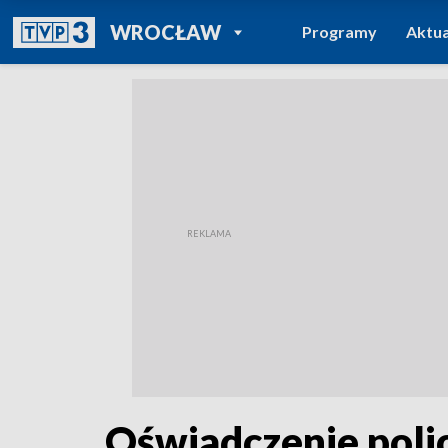
POWRÓT DO
WROCŁAW
Programy
Aktua
TVP REGIONY
Oświadczenie poli