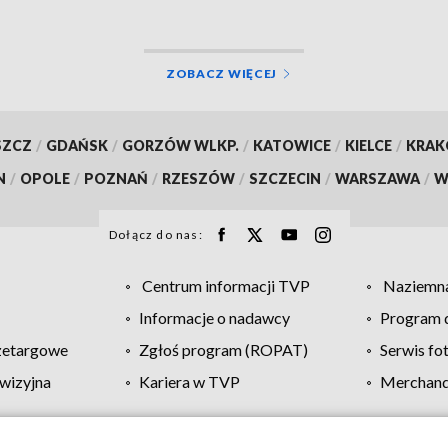
ZOBACZ WIĘCEJ
SZCZ
/
GDAŃSK
/
GORZÓW WLKP.
/
KATOWICE
/
KIELCE
/
KRA
N
/
OPOLE
/
POZNAŃ
/
RZESZÓW
/
SZCZECIN
/
WARSZAWA
/
W
Dołącz do nas:
Centrum informacji TVP
Naziemna
Informacje o nadawcy
Program d
zetargowe
Zgłoś program (ROPAT)
Serwis fo
wizyjna
Kariera w TVP
Merchandi