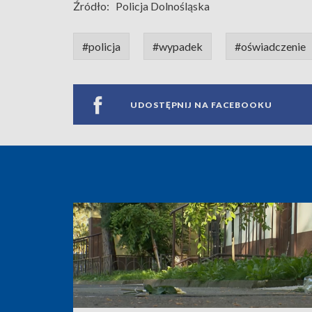
Źródło:
Policja Dolnośląska
#policja
#wypadek
#oświadczenie
UDOSTĘPNIJ NA FACEBOOKU