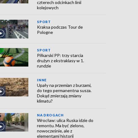
czterech odcinkach linii
kolejowych
SPORT
Kraksa podczas Tour de
Pologne
SPORT
Piłkarski PP: trzy starcia
drużyn z ekstraklasy w 1.
rundzie
INNE
Upały na przemian z burzami,
do tego permanentna susza.
Dokąd zmierzają zmiany
klimatu?
NA DROGACH
Wrocław: ulica Ruska idzie do
remontu. Ma być zielono,
nowocześnie, ale z
elementami historii