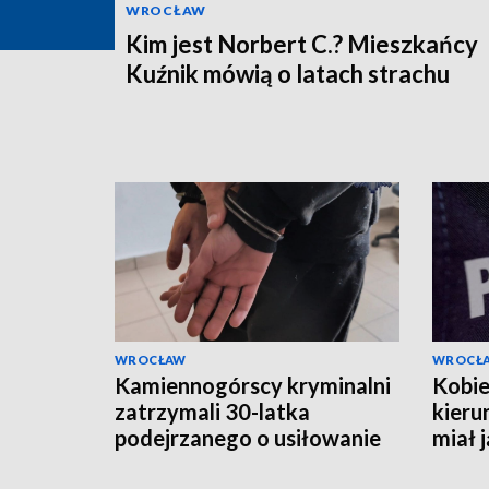
WROCŁAW
Kim jest Norbert C.? Mieszkańcy
Kuźnik mówią o latach strachu
WROCŁAW
WROCŁ
Kamiennogórscy kryminalni
Kobie
zatrzymali 30-latka
kieru
podejrzanego o usiłowanie
miał 
zabójstwa