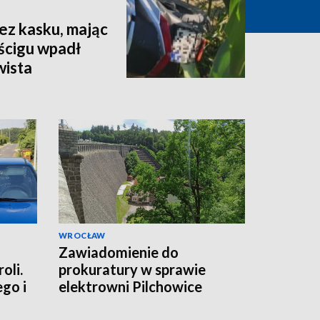
ez kasku, mając
ścigu wpadł
wista
WROCŁAW
Zawiadomienie do
oli.
prokuratury w sprawie
ego i
elektrowni Pilchowice