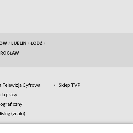
KÓW
/
LUBLIN
/
ŁÓDŹ
/
ROCŁAW
 Telewizja Cyfrowa
Sklep TVP
la prasy
tograficzny
sing (znaki)