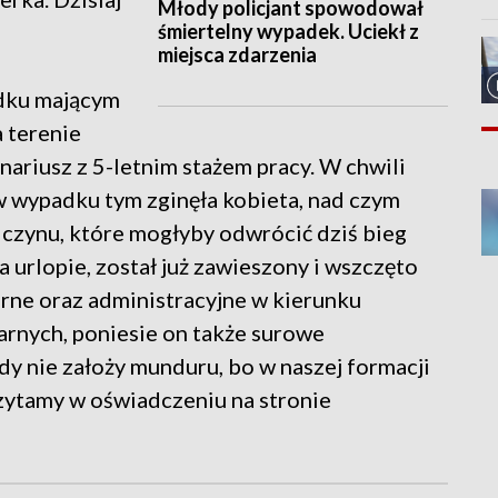
Młody policjant spowodował
śmiertelny wypadek. Uciekł z
miejsca zdarzenia
adku mającym
a terenie
onariusz z 5-letnim stażem pracy. W chwili
w wypadku tym zginęła kobieta, nad czym
 czynu, które mogłyby odwrócić dziś bieg
 urlopie, został już zawieszony i wszczęto
rne oraz administracyjne w kierunku
arnych, poniesie on także surowe
y nie założy munduru, bo w naszej formacji
czytamy w oświadczeniu na stronie