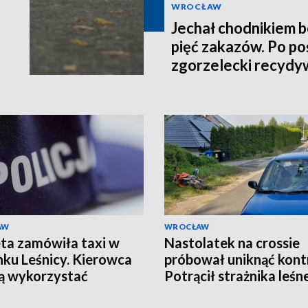
WROCŁAW
Jechał chodnikiem b
pięć zakazów. Po po
zgorzelecki recydy
AW
WROCŁAW
ta zamówiła taxi w
Nastolatek na crossie
nku Leśnicy. Kierowca
próbował uniknąć kontr
ją wykorzystać
Potrącił strażnika leśn
uderzył w samochód