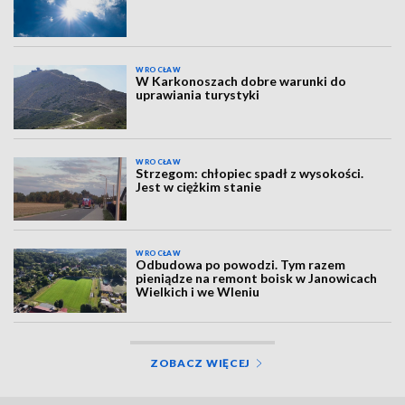
WROCŁAW
W Karkonoszach dobre warunki do
uprawiania turystyki
WROCŁAW
Strzegom: chłopiec spadł z wysokości.
Jest w ciężkim stanie
WROCŁAW
Odbudowa po powodzi. Tym razem
pieniądze na remont boisk w Janowicach
Wielkich i we Wleniu
ZOBACZ WIĘCEJ