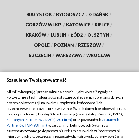
BIAŁYSTOK
/
BYDGOSZCZ
/
GDAŃSK
/
GORZÓW WLKP.
/
KATOWICE
/
KIELCE
/
KRAKÓW
/
LUBLIN
/
ŁÓDŹ
/
OLSZTYN
/
OPOLE
/
POZNAŃ
/
RZESZÓW
/
SZCZECIN
/
WARSZAWA
/
WROCŁAW
Szanujemy Twoją prywatność
Dołącz do nas:
Kliknij "Akceptuję i przechodzę do serwisu", aby wyrazić zgody na
korzystanie z technologii automatycznego śledzenia i zbierania danych,
TVP
dostęp do informacji na Twoim urządzeniu końcowym i ich
Abonament TVP
przechowywanie oraz na przetwarzanie Twoich danych osobowych przez
Regulamin TVP
nas, czyli Telewizję Polską S.A. w likwidacji (zwaną dalej również „TVP”),
Emisja w TVP
Polityka prywatności
Zaufanych Partnerów z IAB* (1201 firm)
oraz pozostałych
Zaufanych
Partnerów TVP (93 firm)
, w celach marketingowych (w tym do
Centrum informacji TVP
Moje zgody
zautomatyzowanego dopasowania reklam do Twoich zainteresowań i
mierzenia ich skuteczności) i pozostałych, które wskazujemy poniżej, a
Naziemna Telewizja Cyfrowa