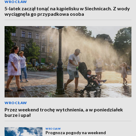
WROCŁAW
5-latek zaczął tonąć na kąpielisku w Siechnicach. Z wody
wyciągnęła go przypadkowa osoba
WROCŁAW
Przez weekend trochę wytchnienia, a w poniedziałek
burze i upał
WROCŁAW
Prognoza pogody na weekend