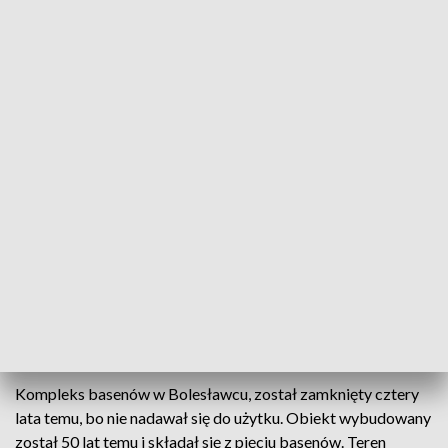
Sportowy Bolesławiec
Władze Bolesławca zapowiedziały przebudowę i
modernizację basenów i stadionu miejskiego. W
miejscu zrujnowanych niecek powstanie park
wodny, a stadion zyska nową murawę, widownię
oraz bieżnię lekkoatletyczną.
Kompleks basenów w Bolesławcu, został zamknięty cztery
lata temu, bo nie nadawał się do użytku. Obiekt wybudowany
został 50 lat temu i składał się z pięciu basenów. Teren