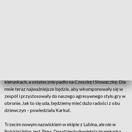
też lewej stronie rozegrania. Ostatnio broniła barw
węgierskiego Dunaujvarosi Kohasz, a wcześniej m.in. Banika
Most. Kolejną zawodniczką, która wzmocni rozegranie, jest
dwudziestosiedmioletnia reprezentantka Słowacji
Bujnachova, ostatnio występująca w drugiej lidze francuskiej
w zespole Achenheim Truchtersheim.
– Chciałyśmy ściągnąć młode polskie zawodniczki, ale
okazało się, że mają jeszcze ważne dwa, trzy lata kontrakty i
zdecydowaliśmy się w takim wypadku na zagranicę. Były
różne opcje, rozmowy prowadzone były w różnych
kierunkach, a ostatecznie padło na Czeszkę i Słowaczkę. Dla
mnie teraz najważniejsze będzie, aby wkomponowały się w
zespół i przystosowały do naszego agresywnego stylu gry w
obronie. Jak to się uda, będziemy mieć dużo radości z obu
dziewczyn – powiedziała Karkut.
Trzecim nowym nazwiskiem w ekipie z Lubina, ale nie w
Polskiej lidze, jest Zima. Dwudziestodwuletnia bramkarka