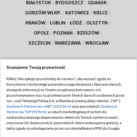
BIAŁYSTOK
/
BYDGOSZCZ
/
GDAŃSK
/
GORZÓW WLKP.
/
KATOWICE
/
KIELCE
/
KRAKÓW
/
LUBLIN
/
ŁÓDŹ
/
OLSZTYN
/
OPOLE
/
POZNAŃ
/
RZESZÓW
/
SZCZECIN
/
WARSZAWA
/
WROCŁAW
Szanujemy Twoją prywatność
Dołącz do nas:
Kliknij "Akceptuję i przechodzę do serwisu", aby wyrazić zgody na
korzystanie z technologii automatycznego śledzenia i zbierania danych,
TVP
dostęp do informacji na Twoim urządzeniu końcowym i ich
Abonament TVP
przechowywanie oraz na przetwarzanie Twoich danych osobowych przez
Regulamin TVP
nas, czyli Telewizję Polską S.A. w likwidacji (zwaną dalej również „TVP”),
Emisja w TVP
Polityka prywatności
Zaufanych Partnerów z IAB* (1201 firm)
oraz pozostałych
Zaufanych
Partnerów TVP (93 firm)
, w celach marketingowych (w tym do
Centrum informacji TVP
Moje zgody
zautomatyzowanego dopasowania reklam do Twoich zainteresowań i
mierzenia ich skuteczności) i pozostałych, które wskazujemy poniżej, a
Naziemna Telewizja Cyfrowa
Pomoc
także zgody na udostępnianie przez nas identyfikatora PPID do Google.
Sklep TVP
Biuro reklamy