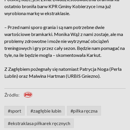
ostatnio broniła barw KPR Gminy Kobierzyce i ma już
wyrobiona markę w ekstraklasie.
– Przed nami sporo grania i są nam potrzebne dwie
wartościowe bramkarki. Monika Wąż z nami zostaje, ale ma
problemy zdrowotne i może nie wytrzymać obciążeń
treningowych i gry przez cały sezon. Będzie nam pomagać na
tyle, na ile będzie mogła – skomentowała Karkut.
Z Zagłębiem pożegnały się natomiast Patrycja Noga (Perła
Lublin) oraz Malwina Hartman (URBIS Gniezno).
Źródło:
#sport
#zagłębie lubin
#piłka ręczna
#ekstraklasa piłkarek ręcznych