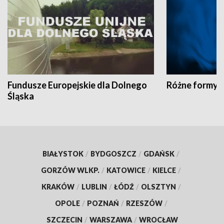
Fundusze Europejskie dla Dolnego
Różne formy t
Śląska
BIAŁYSTOK
/
BYDGOSZCZ
/
GDAŃSK
/
GORZÓW WLKP.
/
KATOWICE
/
KIELCE
/
KRAKÓW
/
LUBLIN
/
ŁÓDŹ
/
OLSZTYN
/
OPOLE
/
POZNAŃ
/
RZESZÓW
/
SZCZECIN
/
WARSZAWA
/
WROCŁAW