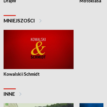
DrajW
Motoklasa
MNIEJSZOŚCI
Kowalski i Schmidt
INNE