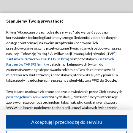
Szanujemy Twoją prywatność
Dołącz do nas:
Kliknij "Akceptuję i przechodzę do serwisu", aby wyrazić zgody na
korzystanie z technologii automatycznego śledzenia i zbierania danych,
TVP
dostęp do informacji na Twoim urządzeniu końcowym i ich
Abonament TVP
przechowywanie oraz na przetwarzanie Twoich danych osobowych przez
Regulamin TVP
nas, czyli Telewizję Polską S.A. w likwidacji (zwaną dalej również „TVP”),
Emisja w TVP
Polityka prywatności
Zaufanych Partnerów z IAB* (1201 firm)
oraz pozostałych
Zaufanych
Partnerów TVP (93 firm)
, w celach marketingowych (w tym do
Centrum informacji TVP
Moje zgody
zautomatyzowanego dopasowania reklam do Twoich zainteresowań i
mierzenia ich skuteczności) i pozostałych, które wskazujemy poniżej, a
Naziemna Telewizja Cyfrowa
Pomoc
także zgody na udostępnianie przez nas identyfikatora PPID do Google.
Sklep TVP
Biuro reklamy
Twoje dane osobowe zbierane podczas odwiedzania przez Ciebie naszych
Rada Programowa
Kontakt
poszczególnych serwisów
zwanych dalej „Portalem”, w tym informacje
zapisywane za pomocą technologii takich jak: pliki cookie, sygnalizatory
System NOS
WWW lub innych podobnych technologii umożliwiających świadczenie
dopasowanych i bezpiecznych usług, personalizację treści oraz reklam,
Informacje o nadawcy
Kanały
udostępnianie funkcji mediów społecznościowych oraz analizowanie
Akceptuję i przechodzę do serwisu
ruchu w Internecie.
Program dla prasy
©2026 Telewizja Polska S.A. w likwidacji