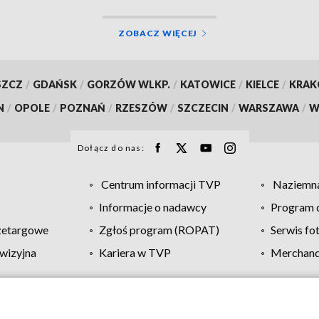
ZOBACZ WIĘCEJ
SZCZ
/
GDAŃSK
/
GORZÓW WLKP.
/
KATOWICE
/
KIELCE
/
KRA
N
/
OPOLE
/
POZNAŃ
/
RZESZÓW
/
SZCZECIN
/
WARSZAWA
/
W
Dołącz do nas:
Centrum informacji TVP
Naziemna
Informacje o nadawcy
Program d
zetargowe
Zgłoś program (ROPAT)
Serwis fo
wizyjna
Kariera w TVP
Merchandi