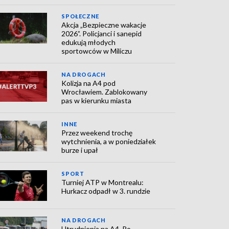
SPOŁECZNE
Akcja „Bezpieczne wakacje
2026”. Policjanci i sanepid
edukują młodych
sportowców w Miliczu
NA DROGACH
Kolizja na A4 pod
Wrocławiem. Zablokowany
pas w kierunku miasta
INNE
Przez weekend trochę
wytchnienia, a w poniedziałek
burze i upał
SPORT
Turniej ATP w Montrealu:
Hurkacz odpadł w 3. rundzie
NA DROGACH
Utrudnienia na A4. Po