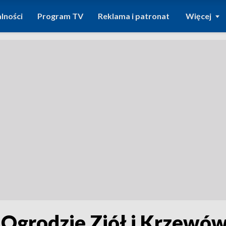
lności
Program TV
Reklama i patronat
Więcej
 Ogrodzie Ziół i Krzewó