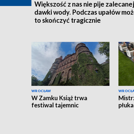
Większość z nas nie pije zalecane
dawki wody. Podczas upałów może
to skończyć tragicznie
WROCŁAW
WROCŁ
W Zamku Książ trwa
Mistr
festiwal tajemnic
płuka