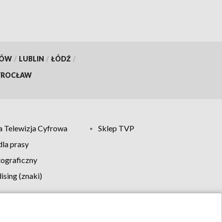
KÓW
/
LUBLIN
/
ŁÓDŹ
/
ROCŁAW
 Telewizja Cyfrowa
Sklep TVP
la prasy
tograficzny
sing (znaki)