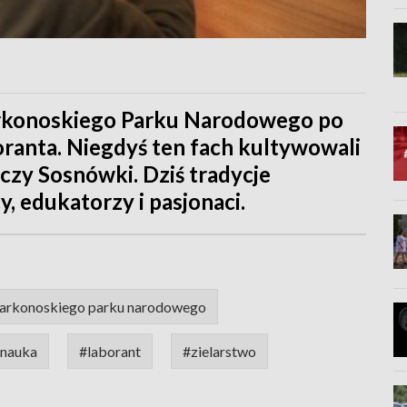
rkonoskiego Parku Narodowego po
oranta. Niegdyś ten fach kultywowali
czy Sosnówki. Dziś tradycje
y, edukatorzy i pasjonaci.
karkonoskiego parku narodowego
nauka
#laborant
#zielarstwo