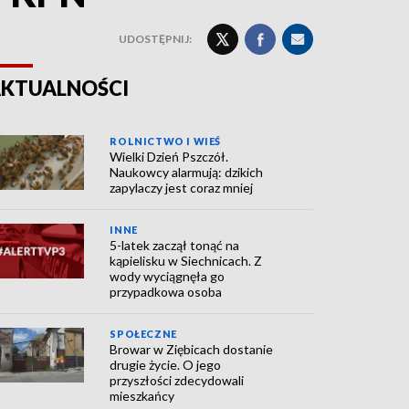
UDOSTĘPNIJ:
KTUALNOŚCI
ROLNICTWO I WIEŚ
Wielki Dzień Pszczół.
Naukowcy alarmują: dzikich
zapylaczy jest coraz mniej
INNE
5-latek zaczął tonąć na
kąpielisku w Siechnicach. Z
wody wyciągnęła go
przypadkowa osoba
SPOŁECZNE
Browar w Ziębicach dostanie
drugie życie. O jego
przyszłości zdecydowali
mieszkańcy