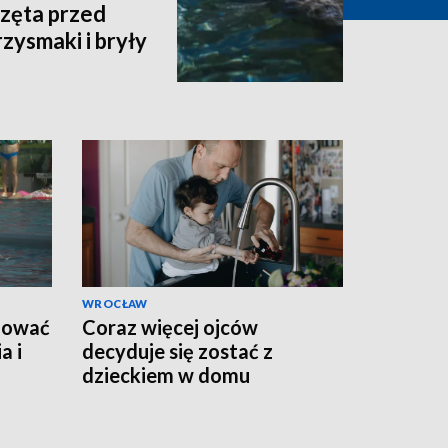
rzęta przed
zysmaki i bryły
WROCŁAW
agować
Coraz więcej ojców
a i
decyduje się zostać z
dzieckiem w domu