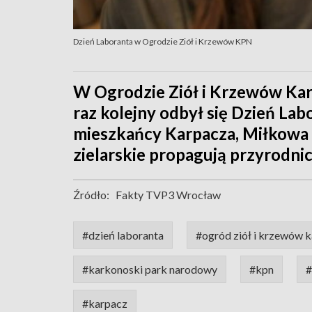
Dzień Laboranta w Ogrodzie Ziół i Krzewów KPN
W Ogrodzie Ziół i Krzewów Ka
raz kolejny odbył się Dzień Lab
mieszkańcy Karpacza, Miłkowa 
zielarskie propagują przyrodnic
Źródło:
Fakty TVP3 Wrocław
#dzień laboranta
#ogród ziół i krzewów 
#karkonoski park narodowy
#kpn
#
#karpacz