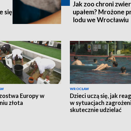
j
Jak zoo chroni zwie
 się
upałem? Mrożone pr
lodu we Wrocławiu
AW
WROCŁAW
zostwa Europy w
Dzieci uczą się, jak re
niu złota
w sytuacjach zagrożeni
skutecznie udzielać
pierwszej pomocy