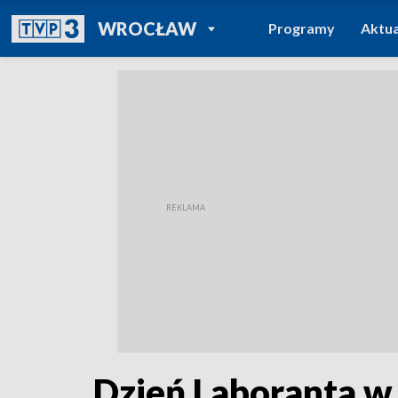
POWRÓT DO
WROCŁAW
Programy
Aktua
TVP REGIONY
Dzień Laboranta w