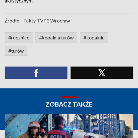
akustycznym.
Źródło:
Fakty TVP3 Wrocław
#rocznice
#kopalnia turów
#kopalnie
#turów
ZOBACZ TAKŻE