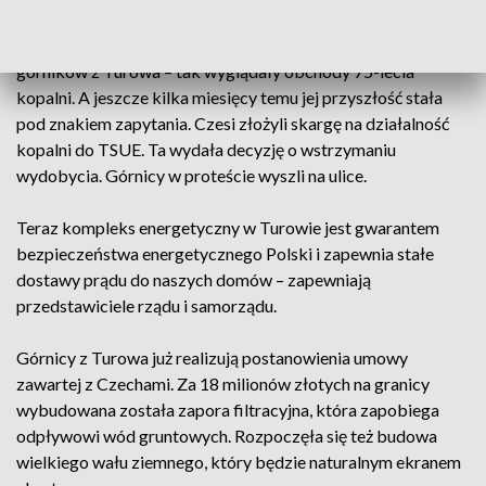
Uroczysta akademia, odznaczenia, medale i wielkie święto
górników z Turowa – tak wyglądały obchody 75-lecia
kopalni. A jeszcze kilka miesięcy temu jej przyszłość stała
pod znakiem zapytania. Czesi złożyli skargę na działalność
kopalni do TSUE. Ta wydała decyzję o wstrzymaniu
wydobycia. Górnicy w proteście wyszli na ulice.
Teraz kompleks energetyczny w Turowie jest gwarantem
bezpieczeństwa energetycznego Polski i zapewnia stałe
dostawy prądu do naszych domów – zapewniają
przedstawiciele rządu i samorządu.
Górnicy z Turowa już realizują postanowienia umowy
zawartej z Czechami. Za 18 milionów złotych na granicy
wybudowana została zapora filtracyjna, która zapobiega
odpływowi wód gruntowych. Rozpoczęła się też budowa
wielkiego wału ziemnego, który będzie naturalnym ekranem