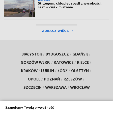
WROCŁAW
Strzegom: chłopiec spadł z wysokości.
Jest w ciężkim stanie
ZOBACZ WIĘCEJ
BIAŁYSTOK
/
BYDGOSZCZ
/
GDAŃSK
/
GORZÓW WLKP.
/
KATOWICE
/
KIELCE
/
KRAKÓW
/
LUBLIN
/
ŁÓDŹ
/
OLSZTYN
/
OPOLE
/
POZNAŃ
/
RZESZÓW
/
SZCZECIN
/
WARSZAWA
/
WROCŁAW
Szanujemy Twoją prywatność
Dołącz do nas: