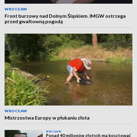
WROCŁAW
Front burzowy nad Dolnym Śląskiem. IMGW ostrzega
przed gwałtowną pogodą
WROCŁAW
Mistrzostwa Europy w płukaniu złota
WROCŁAW
Ponad 40 milionów złotych ma kosztować