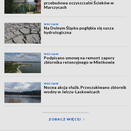
przebudowa oczyszczalni Ścieków w
Marczycach
WROCŁAW
Na Dolnym Śląsku pogłębia się susza
hydrologiczna
WROCŁAW
Podpisano umowę na remont zapory
zbiornika retencyjnego w Mietkowie
WROCŁAW
Nocna akcja służb. Przeszukiwano zbiornik
wodny w Jelczu-Laskowicach
ZOBACZ WIĘCEJ