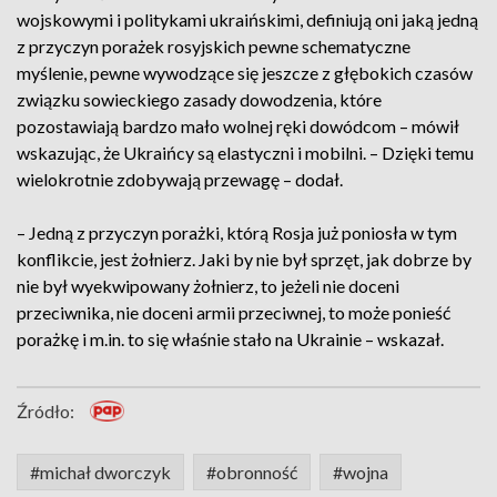
wojskowymi i politykami ukraińskimi, definiują oni jaką jedną
z przyczyn porażek rosyjskich pewne schematyczne
myślenie, pewne wywodzące się jeszcze z głębokich czasów
związku sowieckiego zasady dowodzenia, które
pozostawiają bardzo mało wolnej ręki dowódcom – mówił
wskazując, że Ukraińcy są elastyczni i mobilni. – Dzięki temu
wielokrotnie zdobywają przewagę – dodał.
– Jedną z przyczyn porażki, którą Rosja już poniosła w tym
konflikcie, jest żołnierz. Jaki by nie był sprzęt, jak dobrze by
nie był wyekwipowany żołnierz, to jeżeli nie doceni
przeciwnika, nie doceni armii przeciwnej, to może ponieść
porażkę i m.in. to się właśnie stało na Ukrainie – wskazał.
Źródło:
#michał dworczyk
#obronność
#wojna