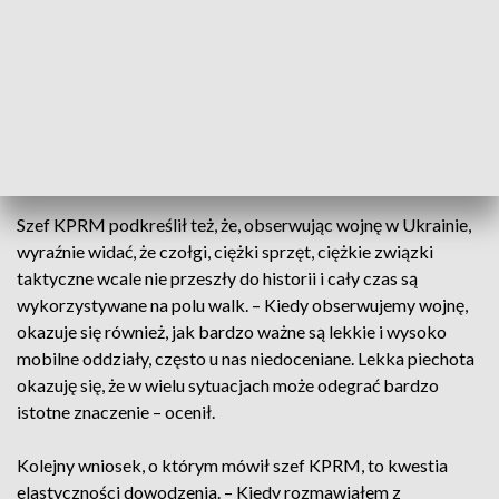
wspierać wojska lądowe.
To jest sytuacja, której jeszcze kilka
miesięcy temu chyba nikt nie przewidział
– dodał Dworczyk.
Szef KPRM podkreślił też, że, obserwując wojnę w Ukrainie,
wyraźnie widać, że czołgi, ciężki sprzęt, ciężkie związki
taktyczne wcale nie przeszły do historii i cały czas są
wykorzystywane na polu walk. – Kiedy obserwujemy wojnę,
okazuje się również, jak bardzo ważne są lekkie i wysoko
mobilne oddziały, często u nas niedoceniane. Lekka piechota
okazuję się, że w wielu sytuacjach może odegrać bardzo
istotne znaczenie – ocenił.
Kolejny wniosek, o którym mówił szef KPRM, to kwestia
elastyczności dowodzenia. – Kiedy rozmawiałem z