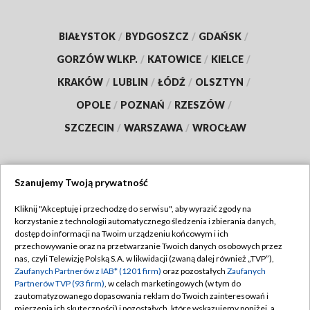
BIAŁYSTOK
/
BYDGOSZCZ
/
GDAŃSK
/
GORZÓW WLKP.
/
KATOWICE
/
KIELCE
/
KRAKÓW
/
LUBLIN
/
ŁÓDŹ
/
OLSZTYN
/
OPOLE
/
POZNAŃ
/
RZESZÓW
/
SZCZECIN
/
WARSZAWA
/
WROCŁAW
Szanujemy Twoją prywatność
Dołącz do nas:
Kliknij "Akceptuję i przechodzę do serwisu", aby wyrazić zgody na
korzystanie z technologii automatycznego śledzenia i zbierania danych,
TVP
dostęp do informacji na Twoim urządzeniu końcowym i ich
Abonament TVP
przechowywanie oraz na przetwarzanie Twoich danych osobowych przez
Regulamin TVP
nas, czyli Telewizję Polską S.A. w likwidacji (zwaną dalej również „TVP”),
Emisja w TVP
Polityka prywatności
Zaufanych Partnerów z IAB* (1201 firm)
oraz pozostałych
Zaufanych
Partnerów TVP (93 firm)
, w celach marketingowych (w tym do
Centrum informacji TVP
Moje zgody
zautomatyzowanego dopasowania reklam do Twoich zainteresowań i
mierzenia ich skuteczności) i pozostałych, które wskazujemy poniżej, a