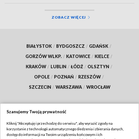
ZOBACZ WIĘCEJ
BIAŁYSTOK
/
BYDGOSZCZ
/
GDAŃSK
/
GORZÓW WLKP.
/
KATOWICE
/
KIELCE
/
KRAKÓW
/
LUBLIN
/
ŁÓDŹ
/
OLSZTYN
/
OPOLE
/
POZNAŃ
/
RZESZÓW
/
SZCZECIN
/
WARSZAWA
/
WROCŁAW
Szanujemy Twoją prywatność
Dołącz do nas:
Kliknij "Akceptuję i przechodzę do serwisu", aby wyrazić zgody na
korzystanie z technologii automatycznego śledzenia i zbierania danych,
TVP
dostęp do informacji na Twoim urządzeniu końcowym i ich