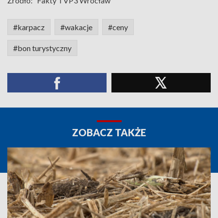
Źródło:
Fakty TVP3 Wrocław
#karpacz
#wakacje
#ceny
#bon turystyczny
ZOBACZ TAKŻE