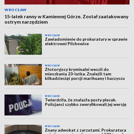
WROCŁAW
15-latek ranny w Kamiennej Górze. Został zaatakowany
ostrym narzędziem
WROCŁAW
Zawiadomienie do prokuratury w sprawie
elektrowni Pilchowice
WROCŁAW
Złotoryjscy kryminalni weszli do
mieszkania 23-latka. Znaleźli tam
kilkadziesiąt porcji marihuany i haszyszu
WROCŁAW
Twierdziła, że znalazła pusty plecak.
Policjanci szybko zweryfikowali jej wersję
WROCŁAW
Znany adwokat z zarzutami. Prokuratura