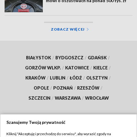
mówi o oszustwach na ponad 500 tys. zł
ZOBACZ WIĘCEJ
BIAŁYSTOK
/
BYDGOSZCZ
/
GDAŃSK
/
GORZÓW WLKP.
/
KATOWICE
/
KIELCE
/
KRAKÓW
/
LUBLIN
/
ŁÓDŹ
/
OLSZTYN
/
OPOLE
/
POZNAŃ
/
RZESZÓW
/
SZCZECIN
/
WARSZAWA
/
WROCŁAW
Szanujemy Twoją prywatność
Dołącz do nas:
Kliknij "Akceptuję i przechodzę do serwisu", aby wyrazić zgody na