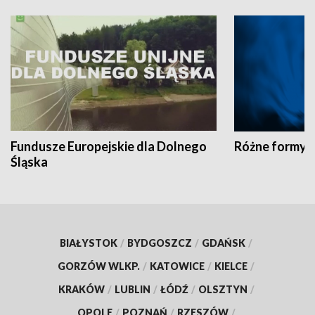
Fundusze Europejskie dla Dolnego
Różne formy t
Śląska
BIAŁYSTOK
/
BYDGOSZCZ
/
GDAŃSK
/
GORZÓW WLKP.
/
KATOWICE
/
KIELCE
/
KRAKÓW
/
LUBLIN
/
ŁÓDŹ
/
OLSZTYN
/
OPOLE
/
POZNAŃ
/
RZESZÓW
/