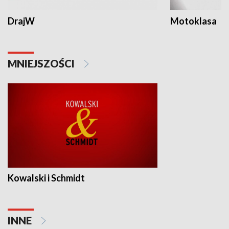
DrajW
Motoklasa
MNIEJSZOŚCI
Kowalski i Schmidt
INNE