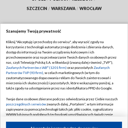
SZCZECIN
/
WARSZAWA
/
WROCŁAW
Szanujemy Twoją prywatność
Dołącz do nas:
Kliknij "Akceptuję i przechodzę do serwisu", aby wyrazić zgody na
korzystanie z technologii automatycznego śledzenia i zbierania danych,
TVP
dostęp do informacji na Twoim urządzeniu końcowym i ich
Abonament TVP
przechowywanie oraz na przetwarzanie Twoich danych osobowych przez
Regulamin TVP
nas, czyli Telewizję Polską S.A. w likwidacji (zwaną dalej również „TVP”),
Emisja w TVP
Polityka prywatności
Zaufanych Partnerów z IAB* (1201 firm)
oraz pozostałych
Zaufanych
Partnerów TVP (93 firm)
, w celach marketingowych (w tym do
Centrum informacji TVP
Moje zgody
zautomatyzowanego dopasowania reklam do Twoich zainteresowań i
mierzenia ich skuteczności) i pozostałych, które wskazujemy poniżej, a
Naziemna Telewizja Cyfrowa
Pomoc
także zgody na udostępnianie przez nas identyfikatora PPID do Google.
Sklep TVP
Biuro reklamy
Twoje dane osobowe zbierane podczas odwiedzania przez Ciebie naszych
Rada Programowa
Kontakt
poszczególnych serwisów
zwanych dalej „Portalem”, w tym informacje
zapisywane za pomocą technologii takich jak: pliki cookie, sygnalizatory
System NOS
WWW lub innych podobnych technologii umożliwiających świadczenie
dopasowanych i bezpiecznych usług, personalizację treści oraz reklam,
Informacje o nadawcy
Kanały
udostępnianie funkcji mediów społecznościowych oraz analizowanie