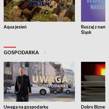
Aqua jesień
Ruszaj z nami
Śląsk
GOSPODARKA
Uwaga na gospodarkę
Dobry Biznes