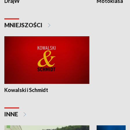
DrajW
Motoklasa
MNIEJSZOŚCI
Kowalski i Schmidt
INNE