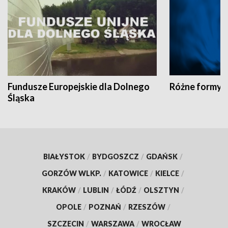
Fundusze Europejskie dla Dolnego
Różne formy t
Śląska
BIAŁYSTOK
/
BYDGOSZCZ
/
GDAŃSK
/
GORZÓW WLKP.
/
KATOWICE
/
KIELCE
/
KRAKÓW
/
LUBLIN
/
ŁÓDŹ
/
OLSZTYN
/
OPOLE
/
POZNAŃ
/
RZESZÓW
/
SZCZECIN
/
WARSZAWA
/
WROCŁAW