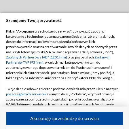
Szanujemy Twoją prywatność
Dołącz do nas:
Kliknij "Akceptuję i przechodzę do serwisu", aby wyrazić zgody na
korzystanie z technologii automatycznego śledzenia i zbierania danych,
TVP
dostęp do informacji na Twoim urządzeniu końcowym i ich
Abonament TVP
przechowywanie oraz na przetwarzanie Twoich danych osobowych przez
Regulamin TVP
nas, czyli Telewizję Polską S.A. w likwidacji (zwaną dalej również „TVP”),
Emisja w TVP
Polityka prywatności
Zaufanych Partnerów z IAB* (1201 firm)
oraz pozostałych
Zaufanych
Partnerów TVP (93 firm)
, w celach marketingowych (w tym do
Centrum informacji TVP
Moje zgody
zautomatyzowanego dopasowania reklam do Twoich zainteresowań i
mierzenia ich skuteczności) i pozostałych, które wskazujemy poniżej, a
Naziemna Telewizja Cyfrowa
Pomoc
także zgody na udostępnianie przez nas identyfikatora PPID do Google.
Sklep TVP
Biuro reklamy
Twoje dane osobowe zbierane podczas odwiedzania przez Ciebie naszych
Rada Programowa
Kontakt
poszczególnych serwisów
zwanych dalej „Portalem”, w tym informacje
zapisywane za pomocą technologii takich jak: pliki cookie, sygnalizatory
System NOS
WWW lub innych podobnych technologii umożliwiających świadczenie
dopasowanych i bezpiecznych usług, personalizację treści oraz reklam,
Informacje o nadawcy
Kanały
udostępnianie funkcji mediów społecznościowych oraz analizowanie
Akceptuję i przechodzę do serwisu
ruchu w Internecie.
Program dla prasy
©2026 Telewizja Polska S.A. w likwidacji