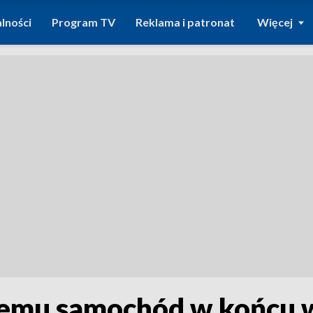
lności
Program TV
Reklama i patronat
Więcej
temu samochód w końcu w 