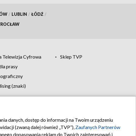
KÓW
/
LUBLIN
/
ŁÓDŹ
/
ROCŁAW
 Telewizja Cyfrowa
Sklep TVP
la prasy
tograficzny
sing (znaki)
klamy
Kontakt
rania danych, dostęp do informacji na Twoim urządzeniu
idacji (zwaną dalej również „TVP”),
Zaufanych Partnerów
anego dopasowania reklam do Twoich zainteresowań i