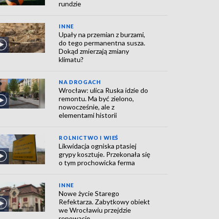
rundzie
INNE
Upały na przemian z burzami,
do tego permanentna susza.
Dokąd zmierzają zmiany
klimatu?
NA DROGACH
Wrocław: ulica Ruska idzie do
remontu. Ma być zielono,
nowocześnie, ale z
elementami historii
ROLNICTWO I WIEŚ
Likwidacja ogniska ptasiej
grypy kosztuje. Przekonała się
o tym prochowicka ferma
INNE
Nowe życie Starego
Refektarza. Zabytkowy obiekt
we Wrocławiu przejdzie
renowację