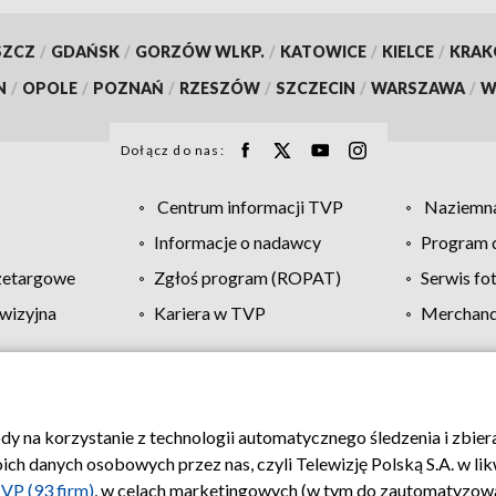
SZCZ
/
GDAŃSK
/
GORZÓW WLKP.
/
KATOWICE
/
KIELCE
/
KRA
N
/
OPOLE
/
POZNAŃ
/
RZESZÓW
/
SZCZECIN
/
WARSZAWA
/
W
Dołącz do nas:
Centrum informacji TVP
Naziemna
Informacje o nadawcy
Program d
zetargowe
Zgłoś program (ROPAT)
Serwis fo
wizyjna
Kariera w TVP
Merchandi
Polityka prywatności
Moje zgody
Pomoc
Biuro re
ody na korzystanie z technologii automatycznego śledzenia i zbie
 danych osobowych przez nas, czyli Telewizję Polską S.A. w likw
VP (93 firm)
, w celach marketingowych (w tym do zautomatyzow