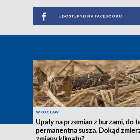
UDOSTĘPNIJ NA FACEBOOKU
WROCŁAW
Upały na przemian z burzami, do 
permanentna susza. Dokąd zmier
zmiany klimatu?