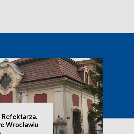
 Refektarza.
we Wrocławiu
ę