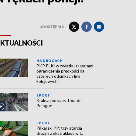
UDOSTĘPNIJ:
KTUALNOŚCI
NA DROGACH
PKP PLK: w związku z upałami
ograniczenia prędkości na
czterech odcinkach linii
kolejowych
SPORT
Kraksa podczas Tour de
Pologne
SPORT
Piłkarski PP: trzy starcia
drużyn z ekstraklasy w 1.