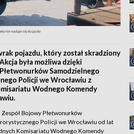
ty nie nadaje się do jazdy
ak pojazdu, który został skradziony
Akcja była możliwa dzięki
 Płetwonurków Samodzielnego
nego Policji we Wrocławiu z
omisariatu Wodnego Komendy
awiu.
ta, Zespół Bojowy Płetwonurków
orystycznego Policji we Wrocławiu od lat
odnych Komisariatu Wodnego Komendy