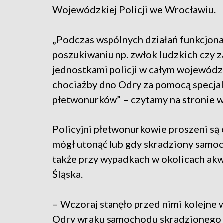
Wojewódzkiej Policji we Wrocławiu.
„Podczas wspólnych działań funkcjona
poszukiwaniu np. zwłok ludzkich czy 
jednostkami policji w całym wojewódz
chociażby dno Odry za pomocą specja
płetwonurków” – czytamy na stronie wr
Policyjni płetwonurkowie proszeni są o
mógł utonąć lub gdy skradziony samoc
także przy wypadkach w okolicach ak
Śląska.
– Wczoraj stanęło przed nimi kolejne 
Odry wraku samochodu skradzionego n