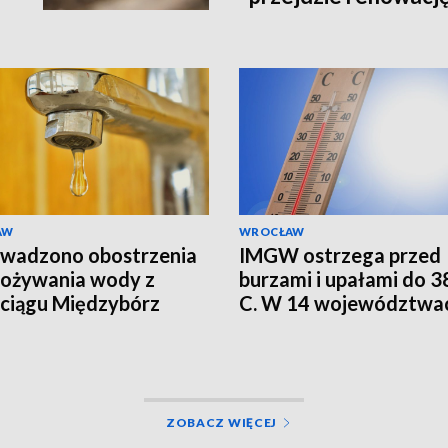
AW
WROCŁAW
wadzono obostrzenia
IMGW ostrzega przed
pożywania wody z
burzami i upałami do 38
ciągu Międzybórz
C. W 14 województwa
alert RCB
ZOBACZ WIĘCEJ