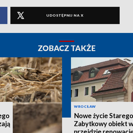
UDOSTĘPNIJ NA X
ZOBACZ TAKŻE
WROCŁAW
tego
Nowe życie Starego
zają
Zabytkowy obiekt 
przejdzie renowacj