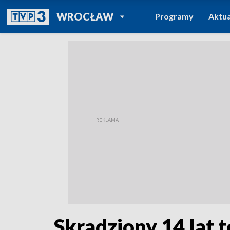
POWRÓT DO
WROCŁAW
Programy
Aktua
TVP REGIONY
Skradziony 14 lat 