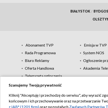
BIAŁYSTOK
/
BYDGO
OLSZTY
Abonament TVP
Emisja w TVP
Rada Programowa
System NOS
Biuro Reklamy
Ogłoszenie pr
Oferta Handlowa
Akademia Tele
Telegazeta ogłoszenia
Szanujemy Twoją prywatność
Regulamin TVP
Kliknij "Akceptuję i przechodzę do serwisu", aby wyrazić zg
końcowym i ich przechowywanie oraz na przetwarzanie Twoich
z IAB* (1201 firm)
oraz pozostałych
Zaufanych Partnerów T