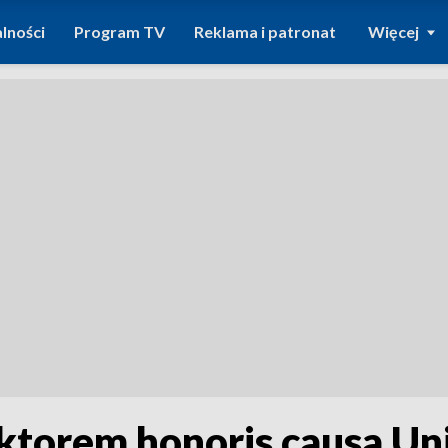
lności
Program TV
Reklama i patronat
Więcej
ktorem honoris causa Un