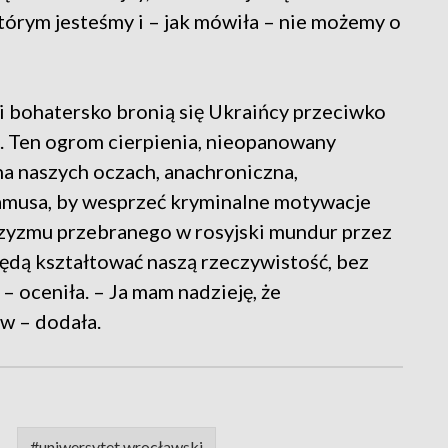
tórym jesteśmy i – jak mówiła – nie możemy o
i bohatersko bronią się Ukraińcy przeciwko
j. Ten ogrom cierpienia, nieopanowany
 na naszych oczach, anachroniczna,
lamusa, by wesprzeć kryminalne motywacje
szyzmu przebranego w rosyjski mundur przez
będą kształtować naszą rzeczywistość, bez
 – oceniła. – Ja mam nadzieję, że
w – dodała.
#uniwersytet wrocławski