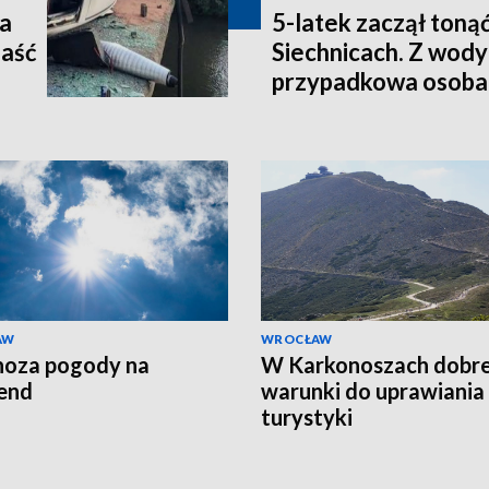
ła
5-latek zaczął tonąć
paść
Siechnicach. Z wody
przypadkowa osoba
AW
WROCŁAW
noza pogody na
W Karkonoszach dobr
end
warunki do uprawiania
turystyki