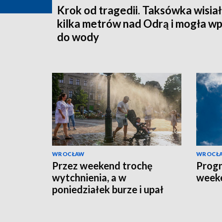
Krok od tragedii. Taksówka wisia
kilka metrów nad Odrą i mogła w
do wody
WROCŁAW
WROCŁ
Przez weekend trochę
Prog
wytchnienia, a w
week
poniedziałek burze i upał