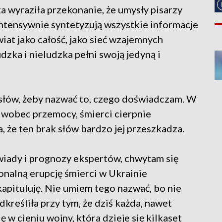
 wyraziła przekonanie, że umysły pisarzy
intensywnie syntetyzują wszystkie informacje
świat jako całość, jako sieć wzajemnych
dzka i nieludzka pełni swoją jedyną i
 słów, żeby nazwać to, czego doświadczam. W
e, wobec przemocy, śmierci cierpnie
, że ten brak słów bardzo jej przeszkadza.
ywiady i prognozy ekspertów, chwytam się
onalną erupcję śmierci w Ukrainie
 kapituluję. Nie umiem tego nazwać, bo nie
kreśliła przy tym, że dziś każda, nawet
 w cieniu wojny, która dzieje się kilkaset