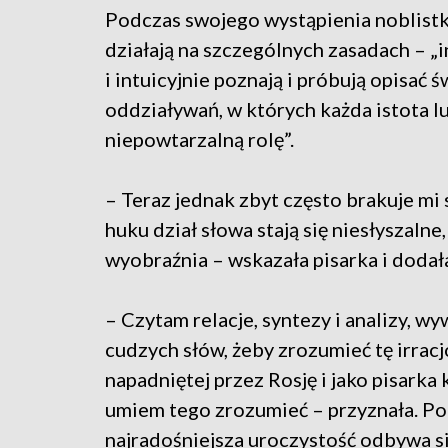
Podczas swojego wystąpienia noblistka
działają na szczególnych zasadach – „
i intuicyjnie poznają i próbują opisać 
oddziaływań, w których każda istota lu
niepowtarzalną rolę”.
– Teraz jednak zbyt często brakuje mi
huku dział słowa stają się niesłyszaln
wyobraźnia – wskazała pisarka i dodała
– Czytam relacje, syntezy i analizy, w
cudzych słów, żeby zrozumieć tę irracj
napadniętej przez Rosję i jako pisarka
umiem tego zrozumieć – przyznała. Pod
najradośniejsza uroczystość odbywa się