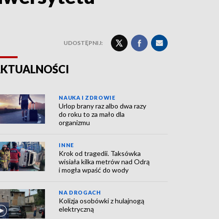
UDOSTĘPNIJ:
KTUALNOŚCI
NAUKA I ZDROWIE
Urlop brany raz albo dwa razy
do roku to za mało dla
organizmu
INNE
Krok od tragedii. Taksówka
wisiała kilka metrów nad Odrą
i mogła wpaść do wody
NA DROGACH
Kolizja osobówki z hulajnogą
elektryczną