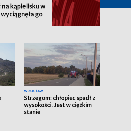
 na kąpielisku w
 wyciągnęła go
WROCŁAW
e
Strzegom: chłopiec spadł z
wysokości. Jest w ciężkim
stanie