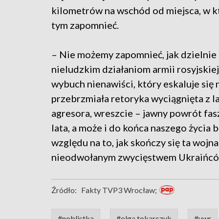
kilometrów na wschód od miejsca, w k
tym zapomnieć.
– Nie możemy zapomnieć, jak dzielnie 
nieludzkim działaniom armii rosyjskie
wybuch nienawiści, który eskaluje się
przebrzmiała retoryka wyciągnięta z 
agresora, wreszcie – jawny powrót fa
lata, a może i do końca naszego życia 
względu na to, jak skończy się ta wojna
nieodwołanym zwycięstwem Ukraińcó
Źródło:
Fakty TVP3 Wrocław;
#noblistka
#olga tokarczuk
#uwr