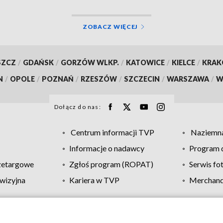
ZOBACZ WIĘCEJ
SZCZ
/
GDAŃSK
/
GORZÓW WLKP.
/
KATOWICE
/
KIELCE
/
KRA
N
/
OPOLE
/
POZNAŃ
/
RZESZÓW
/
SZCZECIN
/
WARSZAWA
/
W
Dołącz do nas:
Centrum informacji TVP
Naziemna
Informacje o nadawcy
Program d
zetargowe
Zgłoś program (ROPAT)
Serwis fo
wizyjna
Kariera w TVP
Merchandi