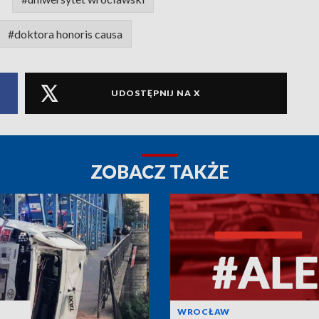
#doktora honoris causa
UDOSTĘPNIJ NA X
ZOBACZ TAKŻE
WROCŁAW