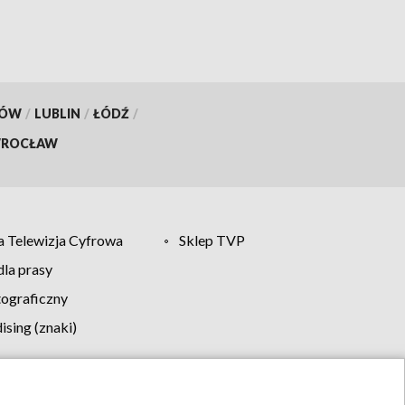
KÓW
/
LUBLIN
/
ŁÓDŹ
/
ROCŁAW
 Telewizja Cyfrowa
Sklep TVP
la prasy
tograficzny
sing (znaki)