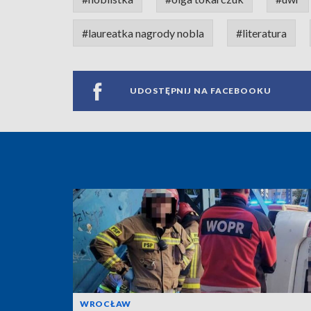
#laureatka nagrody nobla
#literatura
UDOSTĘPNIJ NA FACEBOOKU
WROCŁAW