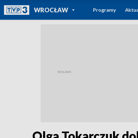
POWRÓT DO
WROCŁAW
Programy
Aktua
TVP REGIONY
Olga Tokarczuk do