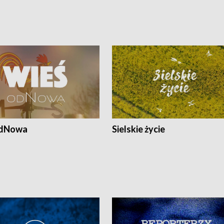
odNowa
Sielskie życie