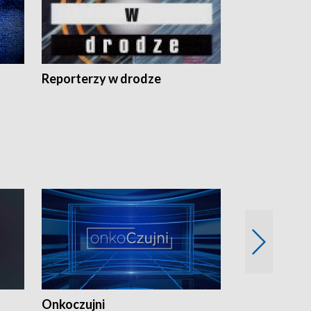
Reporterzy w drodze
Onkoczujni
Recepta na 