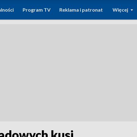
lności
Program TV
Reklama i patronat
Więcej
ądowych kusi