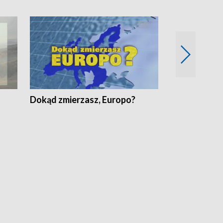
Dokąd zmierzasz, Europo?
Fakty Komen