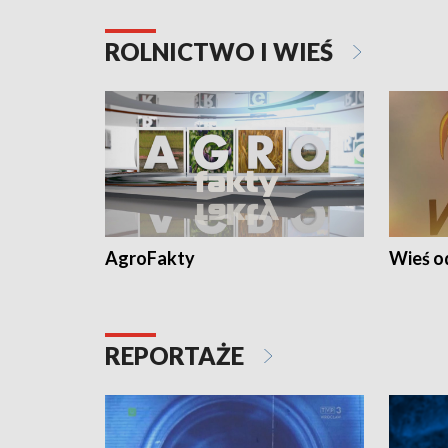
ROLNICTWO I WIEŚ
AgroFakty
Wieś 
REPORTAŻE