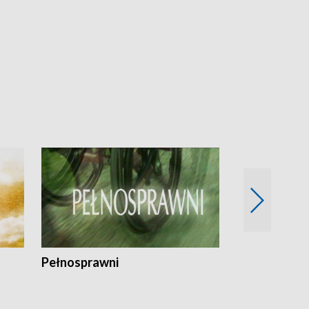
Pełnosprawni
Bezpieczny 