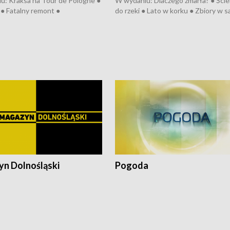
u: Kraksa na Tour de Pologne ●
W wydaniu: Dlaczego zmarła? ● Ściek
● Fatalny remont ●
do rzeki ● Lato w korku ● Zbiory w 
zowane osiedle ● Kosztowna
● Senior za kółkiem ● Złoto dla...
ypa ● Pociągiem na lotnisko ●
cierpiwych ● Mrożonki dla zwierząt
ka ● Refektarz do remontu ●
pałów
n Dolnośląski
Pogoda