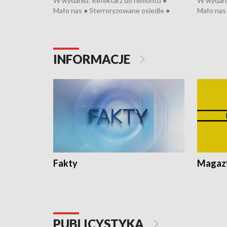
W wydaniu: Refektarz do remontu ●
W wydani
Mało nas ● Sterroryzowane osiedle ●
Mało nas 
Fatalny remont ● Kosztowna ptasia grypa
Sterrory
● Nowa Ruska ● Pociągiem na lotnisko ●
ptasia gr
Koniec upałów ● Kraksa na Tour de
Nowa Rus
Pologne
Koniec u
INFORMACJE
Fakty
Magazy
PUBLICYSTYKA