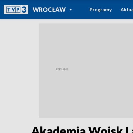
POWRÓT DO
WROCŁAW
Programy
Aktua
TVP REGIONY
Akademia Wojsk L