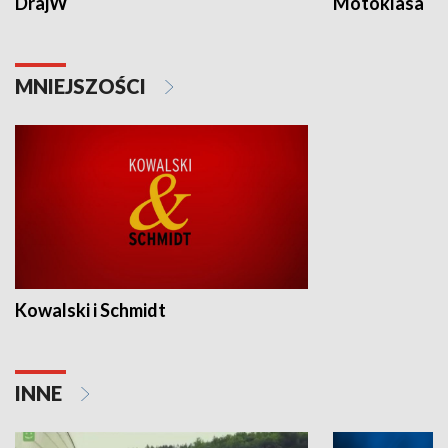
DrajW
Motoklasa
MNIEJSZOŚCI
Kowalski i Schmidt
INNE