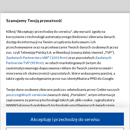
Szanujemy Twoją prywatność
Dołącz do nas:
Kliknij "Akceptuję i przechodzę do serwisu", aby wyrazić zgody na
korzystanie z technologii automatycznego śledzenia i zbierania danych,
TVP
dostęp do informacji na Twoim urządzeniu końcowym i ich
Abonament TVP
przechowywanie oraz na przetwarzanie Twoich danych osobowych przez
Regulamin TVP
nas, czyli Telewizję Polską S.A. w likwidacji (zwaną dalej również „TVP”),
Emisja w TVP
Polityka prywatności
Zaufanych Partnerów z IAB* (1201 firm)
oraz pozostałych
Zaufanych
Partnerów TVP (93 firm)
, w celach marketingowych (w tym do
Centrum informacji TVP
Moje zgody
zautomatyzowanego dopasowania reklam do Twoich zainteresowań i
mierzenia ich skuteczności) i pozostałych, które wskazujemy poniżej, a
Naziemna Telewizja Cyfrowa
Pomoc
także zgody na udostępnianie przez nas identyfikatora PPID do Google.
Sklep TVP
Biuro reklamy
Twoje dane osobowe zbierane podczas odwiedzania przez Ciebie naszych
Rada Programowa
Kontakt
poszczególnych serwisów
zwanych dalej „Portalem”, w tym informacje
zapisywane za pomocą technologii takich jak: pliki cookie, sygnalizatory
System NOS
WWW lub innych podobnych technologii umożliwiających świadczenie
dopasowanych i bezpiecznych usług, personalizację treści oraz reklam,
Informacje o nadawcy
Kanały
udostępnianie funkcji mediów społecznościowych oraz analizowanie
Akceptuję i przechodzę do serwisu
ruchu w Internecie.
Program dla prasy
©2026 Telewizja Polska S.A. w likwidacji