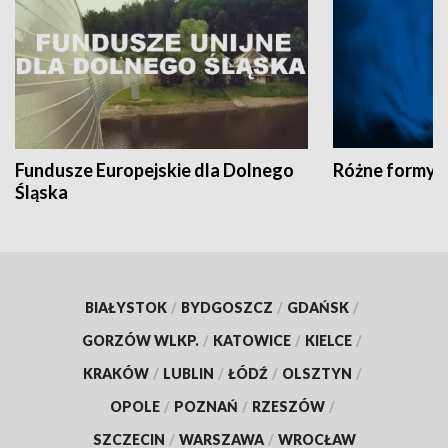
Fundusze Europejskie dla Dolnego
Różne formy t
Śląska
BIAŁYSTOK
/
BYDGOSZCZ
/
GDAŃSK
/
GORZÓW WLKP.
/
KATOWICE
/
KIELCE
/
KRAKÓW
/
LUBLIN
/
ŁÓDŹ
/
OLSZTYN
/
OPOLE
/
POZNAŃ
/
RZESZÓW
/
SZCZECIN
/
WARSZAWA
/
WROCŁAW