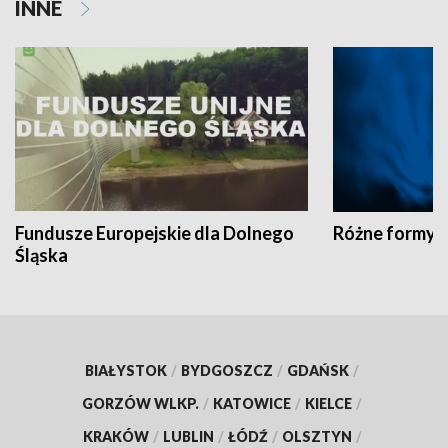
INNE
Fundusze Europejskie dla Dolnego
Różne formy t
Śląska
BIAŁYSTOK
/
BYDGOSZCZ
/
GDAŃSK
/
GORZÓW WLKP.
/
KATOWICE
/
KIELCE
/
KRAKÓW
/
LUBLIN
/
ŁÓDŹ
/
OLSZTYN
/