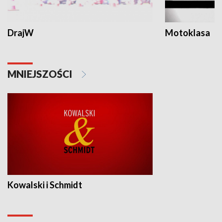
DrajW
Motoklasa
MNIEJSZOŚCI
Kowalski i Schmidt