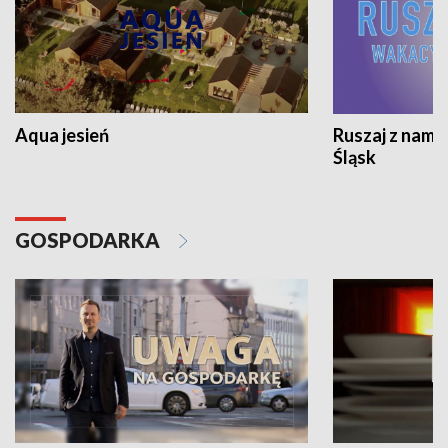
Aqua jesień
Ruszaj z nami
Śląsk
GOSPODARKA