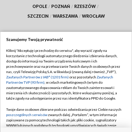
OPOLE
/
POZNAŃ
/
RZESZÓW
/
SZCZECIN
/
WARSZAWA
/
WROCŁAW
Szanujemy Twoją prywatność
Dołącz do nas:
Kliknij "Akceptuję i przechodzę do serwisu", aby wyrazić zgody na
korzystanie z technologii automatycznego śledzenia i zbierania danych,
TVP
dostęp do informacji na Twoim urządzeniu końcowym i ich
Abonament TVP
przechowywanie oraz na przetwarzanie Twoich danych osobowych przez
Regulamin TVP
nas, czyli Telewizję Polską S.A. w likwidacji (zwaną dalej również „TVP”),
Emisja w TVP
Polityka prywatności
Zaufanych Partnerów z IAB* (1201 firm)
oraz pozostałych
Zaufanych
Partnerów TVP (93 firm)
, w celach marketingowych (w tym do
Centrum informacji TVP
Moje zgody
zautomatyzowanego dopasowania reklam do Twoich zainteresowań i
mierzenia ich skuteczności) i pozostałych, które wskazujemy poniżej, a
Naziemna Telewizja Cyfrowa
Pomoc
także zgody na udostępnianie przez nas identyfikatora PPID do Google.
Sklep TVP
Biuro reklamy
Twoje dane osobowe zbierane podczas odwiedzania przez Ciebie naszych
Rada Programowa
Kontakt
poszczególnych serwisów
zwanych dalej „Portalem”, w tym informacje
zapisywane za pomocą technologii takich jak: pliki cookie, sygnalizatory
System NOS
WWW lub innych podobnych technologii umożliwiających świadczenie
dopasowanych i bezpiecznych usług, personalizację treści oraz reklam,