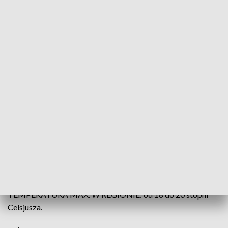
(fot. PAP; TVP3 Wrocław)
Do południa w całym województwie będzie jeszcze
mocniej chmurzyć i miejscami pokropi słaby,
przelotny deszcz, a nawet może niegroźnie
zagrzmieć. Około południa pogoda poprawi się,
opady i burze pozanikają i do końca dnia w całym
województwie pogodnego i słonecznego nieba nie
zabraknie.
TEMPERATURA MAX. W REGIONIE: od 18 do 20 stopni
Celsjusza.