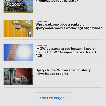
Prognoza pogody na piątek
WROCŁAW
Wprowadzono obostrzenia dla
spożywania wody z wodociągu Międzybórz
WROCŁAW
IMGW ostrzega przed burzami i upałami
do 38 st. C. W 14 województwach alert
RCB
Upały i burze. Wprowadzono alerty
najwyższego stopnia
ZOBACZ WIĘCEJ