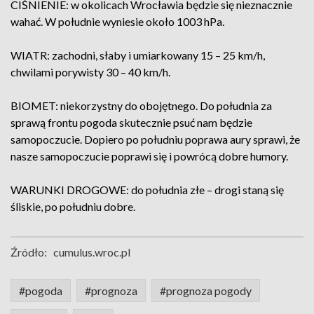
CIŚNIENIE: w okolicach Wrocławia będzie się nieznacznie
wahać. W południe wyniesie około 1003 hPa.
WIATR: zachodni, słaby i umiarkowany 15 – 25 km/h,
chwilami porywisty 30 – 40 km/h.
BIOMET: niekorzystny do obojętnego. Do południa za
sprawą frontu pogoda skutecznie psuć nam będzie
samopoczucie. Dopiero po południu poprawa aury sprawi, że
nasze samopoczucie poprawi się i powrócą dobre humory.
WARUNKI DROGOWE: do południa złe – drogi staną się
śliskie, po południu dobre.
Źródło:
cumulus.wroc.pl
#pogoda
#prognoza
#prognoza pogody