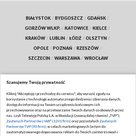
BIAŁYSTOK
/
BYDGOSZCZ
/
GDAŃSK
/
GORZÓW WLKP.
/
KATOWICE
/
KIELCE
/
KRAKÓW
/
LUBLIN
/
ŁÓDŹ
/
OLSZTYN
/
OPOLE
/
POZNAŃ
/
RZESZÓW
/
SZCZECIN
/
WARSZAWA
/
WROCŁAW
Szanujemy Twoją prywatność
Dołącz do nas:
Kliknij "Akceptuję i przechodzę do serwisu", aby wyrazić zgody na
korzystanie z technologii automatycznego śledzenia i zbierania danych,
TVP
dostęp do informacji na Twoim urządzeniu końcowym i ich
Abonament TVP
przechowywanie oraz na przetwarzanie Twoich danych osobowych przez
Regulamin TVP
nas, czyli Telewizję Polską S.A. w likwidacji (zwaną dalej również „TVP”),
Emisja w TVP
Polityka prywatności
Zaufanych Partnerów z IAB* (1201 firm)
oraz pozostałych
Zaufanych
Partnerów TVP (93 firm)
, w celach marketingowych (w tym do
Centrum informacji TVP
Moje zgody
zautomatyzowanego dopasowania reklam do Twoich zainteresowań i