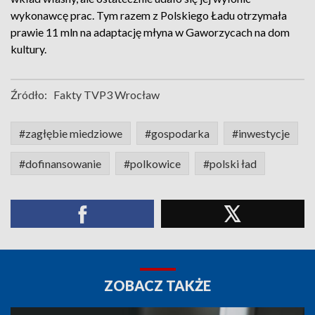
wykonawcę prac. Tym razem z Polskiego Ładu otrzymała
prawie 11 mln na adaptację młyna w Gaworzycach na dom
kultury.
Źródło:
Fakty TVP3 Wrocław
#zagłębie miedziowe
#gospodarka
#inwestycje
#dofinansowanie
#polkowice
#polski ład
ZOBACZ TAKŻE