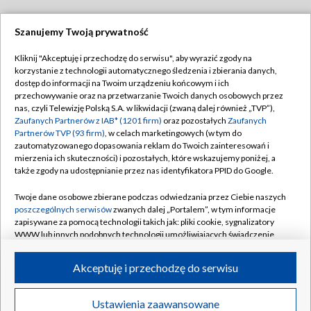
Szanujemy Twoją prywatność
Dołącz do nas:
Kliknij "Akceptuję i przechodzę do serwisu", aby wyrazić zgody na
korzystanie z technologii automatycznego śledzenia i zbierania danych,
TVP
dostęp do informacji na Twoim urządzeniu końcowym i ich
Abonament TVP
przechowywanie oraz na przetwarzanie Twoich danych osobowych przez
Regulamin TVP
nas, czyli Telewizję Polską S.A. w likwidacji (zwaną dalej również „TVP”),
Emisja w TVP
Polityka prywatności
Zaufanych Partnerów z IAB* (1201 firm)
oraz pozostałych
Zaufanych
Partnerów TVP (93 firm)
, w celach marketingowych (w tym do
Centrum informacji TVP
Moje zgody
zautomatyzowanego dopasowania reklam do Twoich zainteresowań i
mierzenia ich skuteczności) i pozostałych, które wskazujemy poniżej, a
Naziemna Telewizja Cyfrowa
Pomoc
także zgody na udostępnianie przez nas identyfikatora PPID do Google.
Sklep TVP
Biuro reklamy
Twoje dane osobowe zbierane podczas odwiedzania przez Ciebie naszych
Rada Programowa
Kontakt
poszczególnych serwisów
zwanych dalej „Portalem”, w tym informacje
zapisywane za pomocą technologii takich jak: pliki cookie, sygnalizatory
System NOS
WWW lub innych podobnych technologii umożliwiających świadczenie
dopasowanych i bezpiecznych usług, personalizację treści oraz reklam,
Informacje o nadawcy
Kanały
udostępnianie funkcji mediów społecznościowych oraz analizowanie
Akceptuję i przechodzę do serwisu
ruchu w Internecie.
Program dla prasy
©2026 Telewizja Polska S.A. w likwidacji
Biuro Reklamy
Twoje dane osobowe zbierane podczas odwiedzania przez Ciebie
Ustawienia zaawansowane
poszczególnych serwisów
na Portalu, takie jak adresy IP, identyfikatory