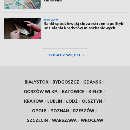
WROCŁAW
Banki spodziewają się zaostrzenia polityki
udzielania kredytów mieszkaniowych
ZOBACZ WIĘCEJ
BIAŁYSTOK
/
BYDGOSZCZ
/
GDAŃSK
/
GORZÓW WLKP.
/
KATOWICE
/
KIELCE
/
KRAKÓW
/
LUBLIN
/
ŁÓDŹ
/
OLSZTYN
/
OPOLE
/
POZNAŃ
/
RZESZÓW
/
SZCZECIN
/
WARSZAWA
/
WROCŁAW