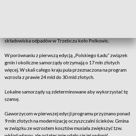
prowadzącej do kopalni Rudna ulicy Dąbrowskiego.
Związek Gmin Zagłębia Miedziowego otrzyma 18 mln
złotych na utworzenie puntu selektywnej segregacji
odpadów w Chocianowie oraz na budowę hali na terenie
składowiska odpadów w Trzebczu koło Polkowic.
W porównaniu z pierwszą edycją „Polskiego Ładu” związek
gmin i okoliczne samorządy otrzymają o 17 mln złotych
więcej. W skali całego kraju pula przeznaczona na program
wzrosła z prawie 24 mld do 30 mld złotych.
Lokalne samorządy są zdeterminowane aby wykorzystać tę
szansę.
Gaworzycom w pierwszej edycji programu przyznano ponad
9 mln złotych na modernizację oczyszczalni ścieków. Gmina
w związku ze wzrostem kosztów musiała zwiększyć tzw.
wkład własny, ale ostatecznie udało się jej wyłonić