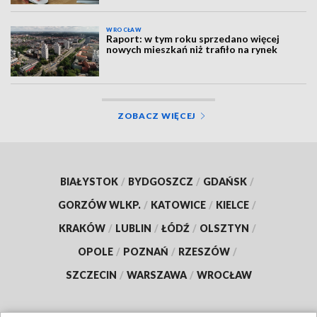
WROCŁAW
Raport: w tym roku sprzedano więcej
nowych mieszkań niż trafiło na rynek
ZOBACZ WIĘCEJ
BIAŁYSTOK
/
BYDGOSZCZ
/
GDAŃSK
/
GORZÓW WLKP.
/
KATOWICE
/
KIELCE
/
KRAKÓW
/
LUBLIN
/
ŁÓDŹ
/
OLSZTYN
/
OPOLE
/
POZNAŃ
/
RZESZÓW
/
SZCZECIN
/
WARSZAWA
/
WROCŁAW