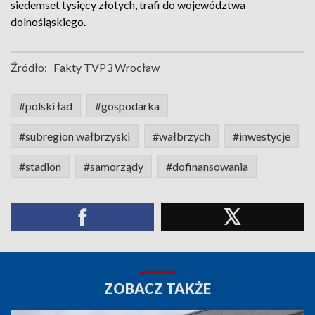
siedemset tysięcy złotych, trafi do województwa
dolnośląskiego.
Źródło:
Fakty TVP3 Wrocław
#polski ład
#gospodarka
#subregion wałbrzyski
#wałbrzych
#inwestycje
#stadion
#samorządy
#dofinansowania
ZOBACZ TAKŻE