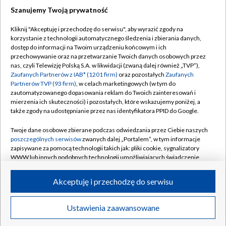
Szanujemy Twoją prywatność
Dołącz do nas:
Kliknij "Akceptuję i przechodzę do serwisu", aby wyrazić zgody na
korzystanie z technologii automatycznego śledzenia i zbierania danych,
TVP
dostęp do informacji na Twoim urządzeniu końcowym i ich
Abonament TVP
przechowywanie oraz na przetwarzanie Twoich danych osobowych przez
Regulamin TVP
nas, czyli Telewizję Polską S.A. w likwidacji (zwaną dalej również „TVP”),
Emisja w TVP
Polityka prywatności
Zaufanych Partnerów z IAB* (1201 firm)
oraz pozostałych
Zaufanych
Partnerów TVP (93 firm)
, w celach marketingowych (w tym do
Centrum informacji TVP
Moje zgody
zautomatyzowanego dopasowania reklam do Twoich zainteresowań i
mierzenia ich skuteczności) i pozostałych, które wskazujemy poniżej, a
Naziemna Telewizja Cyfrowa
Pomoc
także zgody na udostępnianie przez nas identyfikatora PPID do Google.
Sklep TVP
Biuro reklamy
Twoje dane osobowe zbierane podczas odwiedzania przez Ciebie naszych
Rada Programowa
Kontakt
poszczególnych serwisów
zwanych dalej „Portalem”, w tym informacje
zapisywane za pomocą technologii takich jak: pliki cookie, sygnalizatory
System NOS
WWW lub innych podobnych technologii umożliwiających świadczenie
dopasowanych i bezpiecznych usług, personalizację treści oraz reklam,
Informacje o nadawcy
Kanały
udostępnianie funkcji mediów społecznościowych oraz analizowanie
Akceptuję i przechodzę do serwisu
ruchu w Internecie.
Program dla prasy
©2026 Telewizja Polska S.A. w likwidacji
Biuro Reklamy
Twoje dane osobowe zbierane podczas odwiedzania przez Ciebie
Ustawienia zaawansowane
poszczególnych serwisów
na Portalu, takie jak adresy IP, identyfikatory
Ogłoszenie przetargowe
Twoich urządzeń końcowych i identyfikatory plików cookie, informacje o