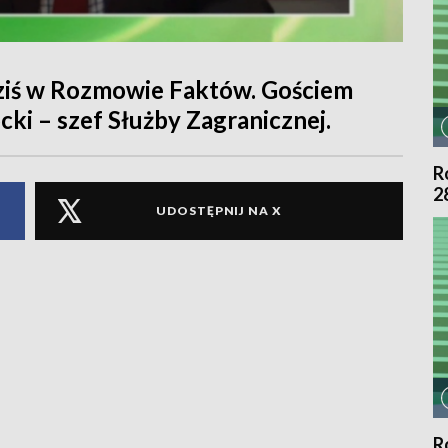
ziś w Rozmowie Faktów. Gościem
i – szef Służby Zagranicznej.
R
2
UDOSTĘPNIJ NA X
R