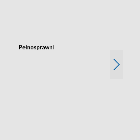
Pełnosprawni
Bezpieczny 