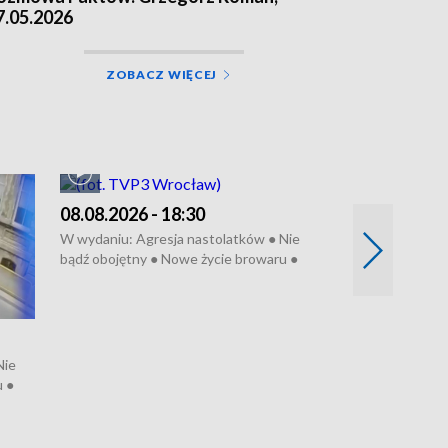
7.05.2026
ZOBACZ WIĘCEJ
08.08.2026 - 18:30
W wydaniu: Agresja nastolatków ● Nie
bądź obojętny ● Nowe życie browaru ●
Bitwa o Kłodzko ● Złotoryjskie złoto ●
Wielki Dzień Pszczół ● Chopin w
Dusznikach ● Uwaga! Hulajnoga
07.08.2026 - 
Nie
W wydaniu: Prok
u ●
Trgedia w Siechn
o ●
Mateusz Morawie
edycja Międzyna
Chopinowskiego