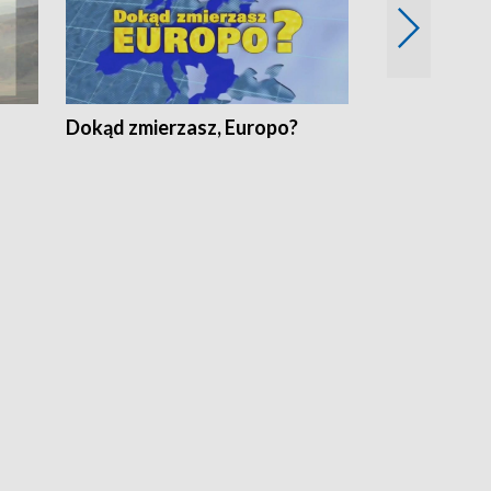
Dokąd zmierzasz, Europo?
Fakty Komen