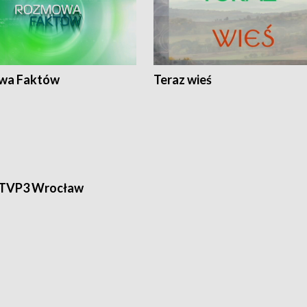
wa Faktów
Teraz wieś
 TVP3 Wrocław