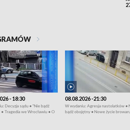
2
OGRAMÓW
026 - 18:30
08.08.2026 -21:30
: Decyzja sądu ● "Nie bądź
W wydaniu: Agresja nastolatków ● 
" ● Tragedia we Wrocławiu ● O
bądź obojętny ● Nowe życie browar
ragedii ● Wrocławski dworzec
Bitwa o Kłodzko ● Złotoryjskie złot
m ● Szczyt sezonu
Wielki Dzień Pszczół ● Chopin w
nego ● Dwie wieże ● Folklor w
Dusznikach ● Uwaga! Hulajnoga