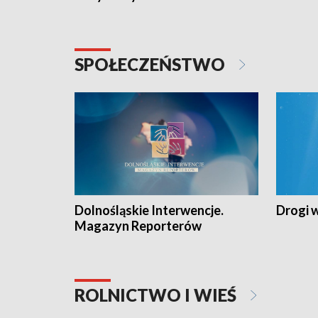
SPOŁECZEŃSTWO
Dolnośląskie Interwencje.
Drogi 
Magazyn Reporterów
ROLNICTWO I WIEŚ