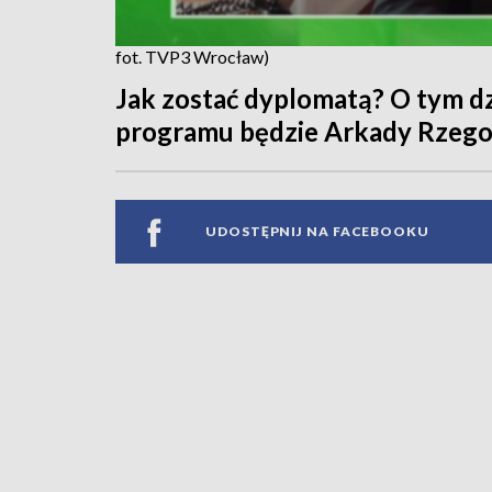
fot. TVP3 Wrocław)
Jak zostać dyplomatą? O tym d
programu będzie Arkady Rzegock
UDOSTĘPNIJ NA FACEBOOKU