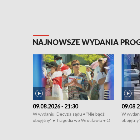
NAJNOWSZE WYDANIA PR
09.08.2026 - 21:30
09.08.2
W wydaniu: Decyzja sądu ● "Nie bądź
W wydaniu
obojętny" ● Tragedia we Wrocławiu ● O
obojętny
krok od tragedii ● Wrocławski dworzec
krok od t
na podium ● Szczyt sezonu
na podiu
turystycznego ● Dwie wieże ● Folklor w
turystycz