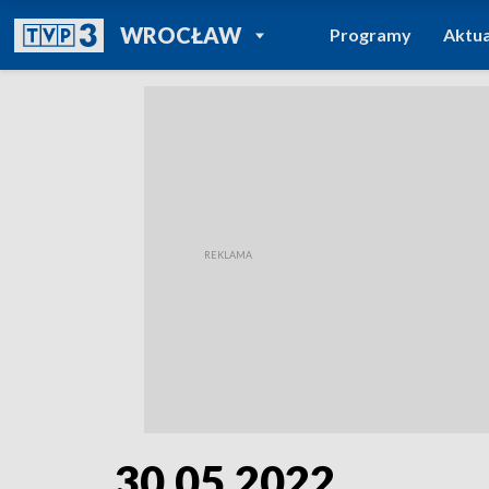
POWRÓT DO
WROCŁAW
Programy
Aktua
TVP REGIONY
30.05.2022