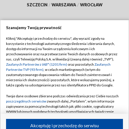
SZCZECIN
/
WARSZAWA
/
WROCŁAW
Szanujemy Twoją prywatność
Dołącz do nas:
Kliknij "Akceptuję i przechodzę do serwisu", aby wyrazić zgody na
korzystanie z technologii automatycznego śledzenia i zbierania danych,
TVP
dostęp do informacji na Twoim urządzeniu końcowym i ich
Abonament TVP
przechowywanie oraz na przetwarzanie Twoich danych osobowych przez
Regulamin TVP
nas, czyli Telewizję Polską S.A. w likwidacji (zwaną dalej również „TVP”),
Emisja w TVP
Polityka prywatności
Zaufanych Partnerów z IAB* (1201 firm)
oraz pozostałych
Zaufanych
Partnerów TVP (93 firm)
, w celach marketingowych (w tym do
Centrum informacji TVP
Moje zgody
zautomatyzowanego dopasowania reklam do Twoich zainteresowań i
mierzenia ich skuteczności) i pozostałych, które wskazujemy poniżej, a
Naziemna Telewizja Cyfrowa
Pomoc
także zgody na udostępnianie przez nas identyfikatora PPID do Google.
Sklep TVP
Biuro reklamy
Twoje dane osobowe zbierane podczas odwiedzania przez Ciebie naszych
Rada Programowa
Kontakt
poszczególnych serwisów
zwanych dalej „Portalem”, w tym informacje
zapisywane za pomocą technologii takich jak: pliki cookie, sygnalizatory
System NOS
WWW lub innych podobnych technologii umożliwiających świadczenie
dopasowanych i bezpiecznych usług, personalizację treści oraz reklam,
Informacje o nadawcy
Kanały
udostępnianie funkcji mediów społecznościowych oraz analizowanie
Akceptuję i przechodzę do serwisu
ruchu w Internecie.
Program dla prasy