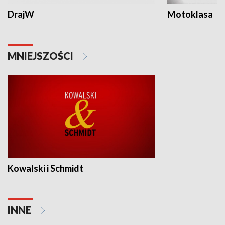
DrajW
Motoklasa
MNIEJSZOŚCI
Kowalski i Schmidt
INNE