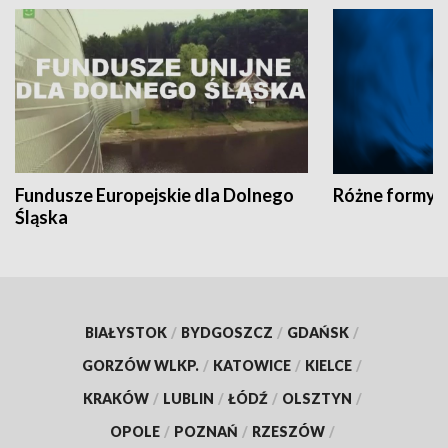
Fundusze Europejskie dla Dolnego
Różne formy t
Śląska
BIAŁYSTOK
/
BYDGOSZCZ
/
GDAŃSK
/
GORZÓW WLKP.
/
KATOWICE
/
KIELCE
/
KRAKÓW
/
LUBLIN
/
ŁÓDŹ
/
OLSZTYN
/
OPOLE
/
POZNAŃ
/
RZESZÓW
/