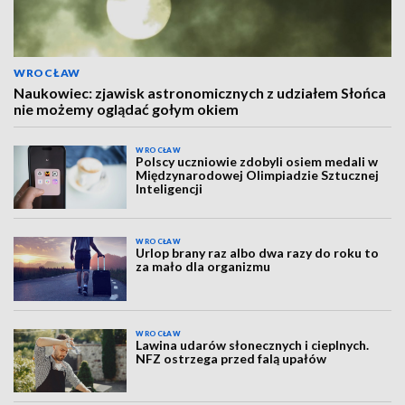
WROCŁAW
Naukowiec: zjawisk astronomicznych z udziałem Słońca
nie możemy oglądać gołym okiem
WROCŁAW
Polscy uczniowie zdobyli osiem medali w
Międzynarodowej Olimpiadzie Sztucznej
Inteligencji
WROCŁAW
Urlop brany raz albo dwa razy do roku to
za mało dla organizmu
WROCŁAW
Lawina udarów słonecznych i cieplnych.
NFZ ostrzega przed falą upałów