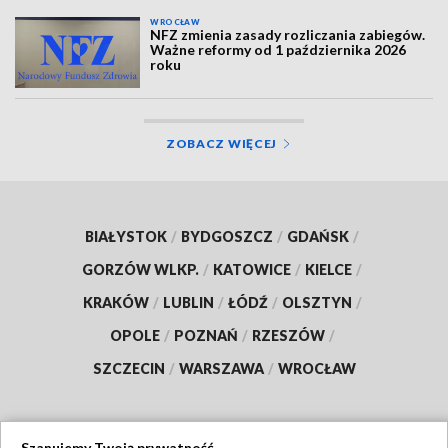
WROCŁAW
NFZ zmienia zasady rozliczania zabiegów.
Ważne reformy od 1 października 2026
roku
ZOBACZ WIĘCEJ
BIAŁYSTOK
/
BYDGOSZCZ
/
GDAŃSK
/
GORZÓW WLKP.
/
KATOWICE
/
KIELCE
/
KRAKÓW
/
LUBLIN
/
ŁÓDŹ
/
OLSZTYN
/
OPOLE
/
POZNAŃ
/
RZESZÓW
/
SZCZECIN
/
WARSZAWA
/
WROCŁAW
Szanujemy Twoją prywatność