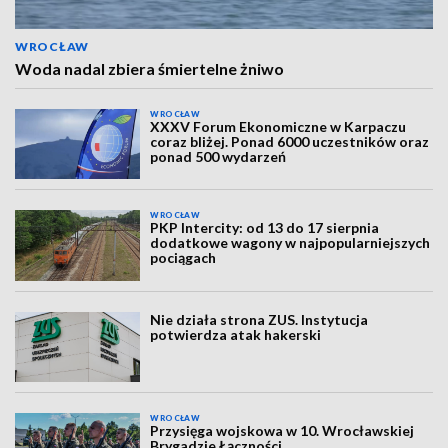
WROCŁAW
Woda nadal zbiera śmiertelne żniwo
WROCŁAW
XXXV Forum Ekonomiczne w Karpaczu
coraz bliżej. Ponad 6000 uczestników oraz
ponad 500 wydarzeń
WROCŁAW
PKP Intercity: od 13 do 17 sierpnia
dodatkowe wagony w najpopularniejszych
pociągach
Nie działa strona ZUS. Instytucja
potwierdza atak hakerski
WROCŁAW
Przysięga wojskowa w 10. Wrocławskiej
Brygadzie Łączności