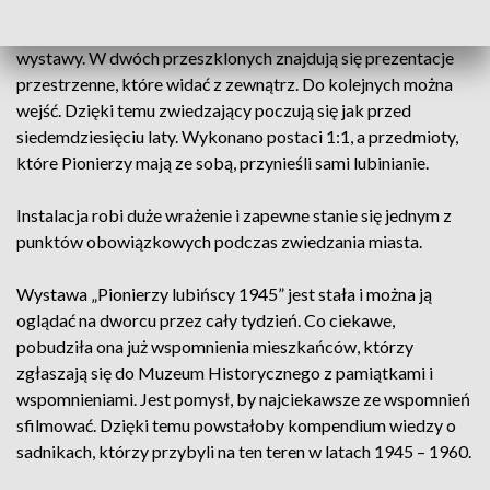
Natomiast w czterech zabytkowych wagonach stworzono
wystawy. W dwóch przeszklonych znajdują się prezentacje
przestrzenne, które widać z zewnątrz. Do kolejnych można
wejść. Dzięki temu zwiedzający poczują się jak przed
siedemdziesięciu laty. Wykonano postaci 1:1, a przedmioty,
które Pionierzy mają ze sobą, przynieśli sami lubinianie.
Instalacja robi duże wrażenie i zapewne stanie się jednym z
punktów obowiązkowych podczas zwiedzania miasta.
Wystawa „Pionierzy lubińscy 1945” jest stała i można ją
oglądać na dworcu przez cały tydzień. Co ciekawe,
pobudziła ona już wspomnienia mieszkańców, którzy
zgłaszają się do Muzeum Historycznego z pamiątkami i
wspomnieniami. Jest pomysł, by najciekawsze ze wspomnień
sfilmować. Dzięki temu powstałoby kompendium wiedzy o
sadnikach, którzy przybyli na ten teren w latach 1945 – 1960.