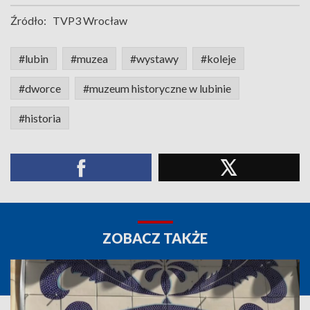
Źródło:
TVP3 Wrocław
#lubin
#muzea
#wystawy
#koleje
#dworce
#muzeum historyczne w lubinie
#historia
ZOBACZ TAKŻE