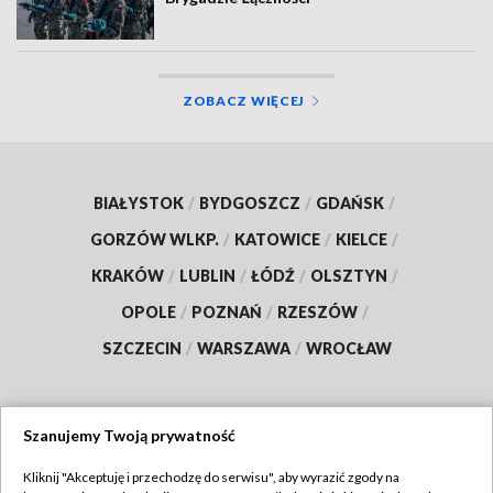
ZOBACZ WIĘCEJ
BIAŁYSTOK
/
BYDGOSZCZ
/
GDAŃSK
/
GORZÓW WLKP.
/
KATOWICE
/
KIELCE
/
KRAKÓW
/
LUBLIN
/
ŁÓDŹ
/
OLSZTYN
/
OPOLE
/
POZNAŃ
/
RZESZÓW
/
SZCZECIN
/
WARSZAWA
/
WROCŁAW
Szanujemy Twoją prywatność
Dołącz do nas:
Kliknij "Akceptuję i przechodzę do serwisu", aby wyrazić zgody na