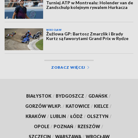
Turniej ATP w Montrealu: Holender van de
Zandschulp kolejnym rywalem Hurkacza
WROCŁAW
Żużlowa GP: Bartosz Zmarzlik i Brady
Kurtz są faworytami Grand Prix w Rydze
ZOBACZ WIĘCEJ
BIAŁYSTOK
/
BYDGOSZCZ
/
GDAŃSK
/
GORZÓW WLKP.
/
KATOWICE
/
KIELCE
/
KRAKÓW
/
LUBLIN
/
ŁÓDŹ
/
OLSZTYN
/
OPOLE
/
POZNAŃ
/
RZESZÓW
/
SZCZECIN
/
WARSZAWA
/
WROCŁAW