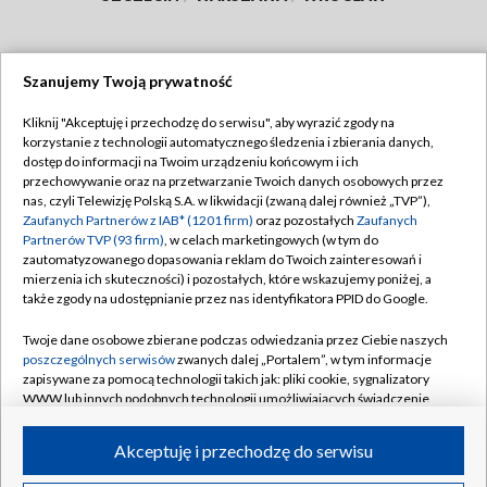
Szanujemy Twoją prywatność
Dołącz do nas:
Kliknij "Akceptuję i przechodzę do serwisu", aby wyrazić zgody na
korzystanie z technologii automatycznego śledzenia i zbierania danych,
TVP
dostęp do informacji na Twoim urządzeniu końcowym i ich
Abonament TVP
przechowywanie oraz na przetwarzanie Twoich danych osobowych przez
Regulamin TVP
nas, czyli Telewizję Polską S.A. w likwidacji (zwaną dalej również „TVP”),
Emisja w TVP
Polityka prywatności
Zaufanych Partnerów z IAB* (1201 firm)
oraz pozostałych
Zaufanych
Partnerów TVP (93 firm)
, w celach marketingowych (w tym do
Centrum informacji TVP
Moje zgody
zautomatyzowanego dopasowania reklam do Twoich zainteresowań i
mierzenia ich skuteczności) i pozostałych, które wskazujemy poniżej, a
Naziemna Telewizja Cyfrowa
Pomoc
także zgody na udostępnianie przez nas identyfikatora PPID do Google.
Sklep TVP
Biuro reklamy
Twoje dane osobowe zbierane podczas odwiedzania przez Ciebie naszych
Rada Programowa
Kontakt
poszczególnych serwisów
zwanych dalej „Portalem”, w tym informacje
zapisywane za pomocą technologii takich jak: pliki cookie, sygnalizatory
System NOS
WWW lub innych podobnych technologii umożliwiających świadczenie
dopasowanych i bezpiecznych usług, personalizację treści oraz reklam,
Informacje o nadawcy
Kanały
udostępnianie funkcji mediów społecznościowych oraz analizowanie
Akceptuję i przechodzę do serwisu
ruchu w Internecie.
Program dla prasy
©2026 Telewizja Polska S.A. w likwidacji