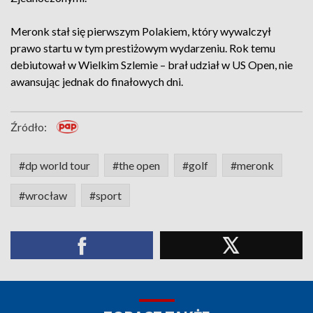
Meronk stał się pierwszym Polakiem, który wywalczył
prawo startu w tym prestiżowym wydarzeniu. Rok temu
debiutował w Wielkim Szlemie – brał udział w US Open, nie
awansując jednak do finałowych dni.
Źródło:
#dp world tour
#the open
#golf
#meronk
#wrocław
#sport