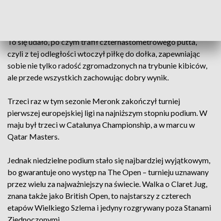
zachwycały się szczególnie tym, czego dokonał na ósmym
dołku – gdzie piłka trafiła do wody, ale Polak zdjął buty i
zdecydował się na niezwykle ryzykowną próbę jej wybicia.
To się udało, po czym trafił czternastometrowego putta,
czyli z tej odległości wtoczył piłkę do dołka, zapewniając
sobie nie tylko radość zgromadzonych na trybunie kibiców,
ale przede wszystkich zachowując dobry wynik.
Trzeci raz w tym sezonie Meronk zakończył turniej
pierwszej europejskiej ligi na najniższym stopniu podium. W
maju był trzeci w Catalunya Championship, a w marcu w
Qatar Masters.
Jednak niedzielne podium stało się najbardziej wyjątkowym,
bo gwarantuje ono występ na The Open – turnieju uznawany
przez wielu za najważniejszy na świecie. Walka o Claret Jug,
znana także jako British Open, to najstarszy z czterech
etapów Wielkiego Szlema i jedyny rozgrywany poza Stanami
Zjednoczonymi.