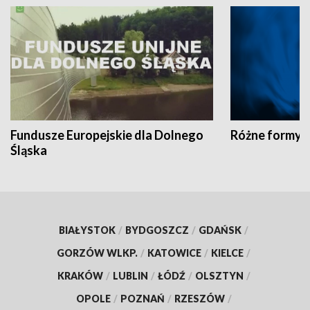
Fundusze Europejskie dla Dolnego
Różne formy t
Śląska
BIAŁYSTOK
/
BYDGOSZCZ
/
GDAŃSK
/
GORZÓW WLKP.
/
KATOWICE
/
KIELCE
/
KRAKÓW
/
LUBLIN
/
ŁÓDŹ
/
OLSZTYN
/
OPOLE
/
POZNAŃ
/
RZESZÓW
/