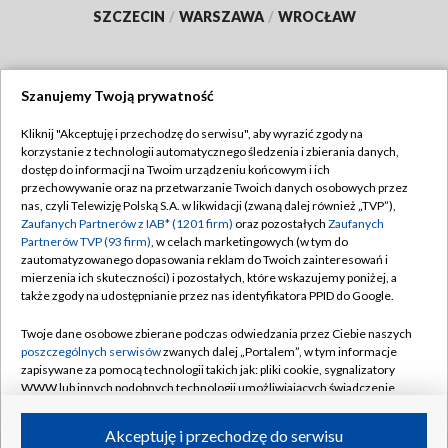
SZCZECIN
/
WARSZAWA
/
WROCŁAW
Szanujemy Twoją prywatność
Dołącz do nas:
Kliknij "Akceptuję i przechodzę do serwisu", aby wyrazić zgody na
korzystanie z technologii automatycznego śledzenia i zbierania danych,
TVP
dostęp do informacji na Twoim urządzeniu końcowym i ich
Abonament TVP
przechowywanie oraz na przetwarzanie Twoich danych osobowych przez
Regulamin TVP
nas, czyli Telewizję Polską S.A. w likwidacji (zwaną dalej również „TVP”),
Emisja w TVP
Polityka prywatności
Zaufanych Partnerów z IAB* (1201 firm)
oraz pozostałych
Zaufanych
Partnerów TVP (93 firm)
, w celach marketingowych (w tym do
Centrum informacji TVP
Moje zgody
zautomatyzowanego dopasowania reklam do Twoich zainteresowań i
mierzenia ich skuteczności) i pozostałych, które wskazujemy poniżej, a
Naziemna Telewizja Cyfrowa
Pomoc
także zgody na udostępnianie przez nas identyfikatora PPID do Google.
Sklep TVP
Biuro reklamy
Twoje dane osobowe zbierane podczas odwiedzania przez Ciebie naszych
Rada Programowa
Kontakt
poszczególnych serwisów
zwanych dalej „Portalem”, w tym informacje
zapisywane za pomocą technologii takich jak: pliki cookie, sygnalizatory
System NOS
WWW lub innych podobnych technologii umożliwiających świadczenie
dopasowanych i bezpiecznych usług, personalizację treści oraz reklam,
Informacje o nadawcy
Kanały
udostępnianie funkcji mediów społecznościowych oraz analizowanie
Akceptuję i przechodzę do serwisu
ruchu w Internecie.
Program dla prasy