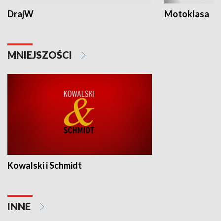
DrajW
Motoklasa
MNIEJSZOŚCI
Kowalski i Schmidt
INNE