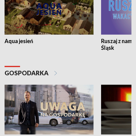
Aqua jesień
Ruszaj z nami
Śląsk
GOSPODARKA