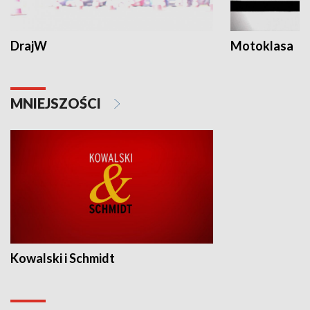
DrajW
Motoklasa
MNIEJSZOŚCI
Kowalski i Schmidt