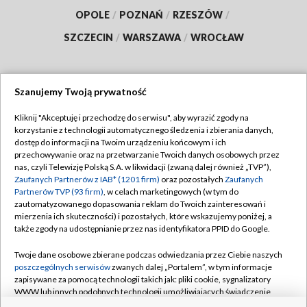
OPOLE
/
POZNAŃ
/
RZESZÓW
/
SZCZECIN
/
WARSZAWA
/
WROCŁAW
Szanujemy Twoją prywatność
Dołącz do nas:
Kliknij "Akceptuję i przechodzę do serwisu", aby wyrazić zgody na
korzystanie z technologii automatycznego śledzenia i zbierania danych,
TVP
dostęp do informacji na Twoim urządzeniu końcowym i ich
Abonament TVP
przechowywanie oraz na przetwarzanie Twoich danych osobowych przez
Regulamin TVP
nas, czyli Telewizję Polską S.A. w likwidacji (zwaną dalej również „TVP”),
Emisja w TVP
Polityka prywatności
Zaufanych Partnerów z IAB* (1201 firm)
oraz pozostałych
Zaufanych
Partnerów TVP (93 firm)
, w celach marketingowych (w tym do
Centrum informacji TVP
Moje zgody
zautomatyzowanego dopasowania reklam do Twoich zainteresowań i
mierzenia ich skuteczności) i pozostałych, które wskazujemy poniżej, a
Naziemna Telewizja Cyfrowa
Pomoc
także zgody na udostępnianie przez nas identyfikatora PPID do Google.
Sklep TVP
Biuro reklamy
Twoje dane osobowe zbierane podczas odwiedzania przez Ciebie naszych
Rada Programowa
Kontakt
poszczególnych serwisów
zwanych dalej „Portalem”, w tym informacje
zapisywane za pomocą technologii takich jak: pliki cookie, sygnalizatory
System NOS
WWW lub innych podobnych technologii umożliwiających świadczenie
dopasowanych i bezpiecznych usług, personalizację treści oraz reklam,