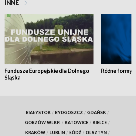
INNE
Fundusze Europejskie dla Dolnego
Różne formy t
Śląska
BIAŁYSTOK
/
BYDGOSZCZ
/
GDAŃSK
/
GORZÓW WLKP.
/
KATOWICE
/
KIELCE
/
KRAKÓW
/
LUBLIN
/
ŁÓDŹ
/
OLSZTYN
/