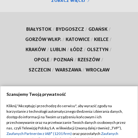
ZOBACZ WIĘCEJ
BIAŁYSTOK
/
BYDGOSZCZ
/
GDAŃSK
/
GORZÓW WLKP.
/
KATOWICE
/
KIELCE
/
KRAKÓW
/
LUBLIN
/
ŁÓDŹ
/
OLSZTYN
/
OPOLE
/
POZNAŃ
/
RZESZÓW
/
SZCZECIN
/
WARSZAWA
/
WROCŁAW
Szanujemy Twoją prywatność
Dołącz do nas:
Kliknij "Akceptuję i przechodzę do serwisu", aby wyrazić zgody na
korzystanie z technologii automatycznego śledzenia i zbierania danych,
TVP
dostęp do informacji na Twoim urządzeniu końcowym i ich
Abonament TVP
przechowywanie oraz na przetwarzanie Twoich danych osobowych przez
Regulamin TVP
nas, czyli Telewizję Polską S.A. w likwidacji (zwaną dalej również „TVP”),
Emisja w TVP
Polityka prywatności
Zaufanych Partnerów z IAB* (1201 firm)
oraz pozostałych
Zaufanych