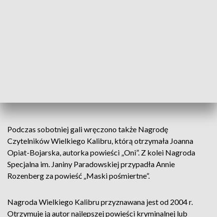
mogę powiedzieć, że to jest spełnienie
mojego marzenia, ponieważ jeszcze
niedawno szczytem moich marzeń było w
ogóle, żeby ktoś tę książkę wydał. W
końcu wydawnictwo Papierowy Księżyc
zdecydowało się podjąć to ryzyko i wydać
mój debiut – człowieka właściwie znikąd,
za co jestem im bardzo wdzięczny
– powiedział tegoroczny laureat.
Podczas sobotniej gali wręczono także Nagrodę
Czytelników Wielkiego Kalibru, którą otrzymała Joanna
Opiat-Bojarska, autorka powieści „Oni”. Z kolei Nagroda
Specjalna im. Janiny Paradowskiej przypadła Annie
Rozenberg za powieść „Maski pośmiertne”.
Nagroda Wielkiego Kalibru przyznawana jest od 2004 r.
Otrzymuje ją autor najlepszej powieści kryminalnej lub