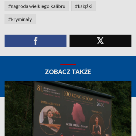
#nagroda wielkiego kalibru
#książki
#kryminały
ZOBACZ TAKŻE