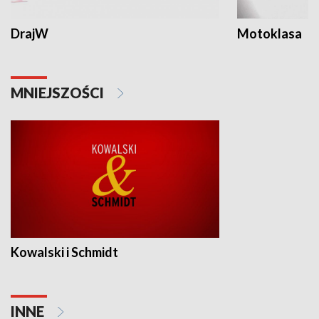
DrajW
Motoklasa
MNIEJSZOŚCI
Kowalski i Schmidt
INNE