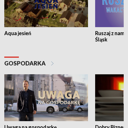
Aqua jesień
Ruszaj z nami
Śląsk
GOSPODARKA
Uwaga na gospodarkę
Dobry Biznes