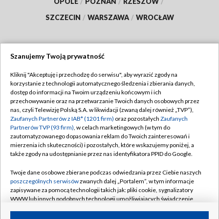
OPOLE
/
POZNAŃ
/
RZESZÓW
/
SZCZECIN
/
WARSZAWA
/
WROCŁAW
Szanujemy Twoją prywatność
Dołącz do nas:
Kliknij "Akceptuję i przechodzę do serwisu", aby wyrazić zgody na
korzystanie z technologii automatycznego śledzenia i zbierania danych,
TVP
dostęp do informacji na Twoim urządzeniu końcowym i ich
Abonament TVP
przechowywanie oraz na przetwarzanie Twoich danych osobowych przez
Regulamin TVP
nas, czyli Telewizję Polską S.A. w likwidacji (zwaną dalej również „TVP”),
Emisja w TVP
Polityka prywatności
Zaufanych Partnerów z IAB* (1201 firm)
oraz pozostałych
Zaufanych
Partnerów TVP (93 firm)
, w celach marketingowych (w tym do
Centrum informacji TVP
Moje zgody
zautomatyzowanego dopasowania reklam do Twoich zainteresowań i
mierzenia ich skuteczności) i pozostałych, które wskazujemy poniżej, a
Naziemna Telewizja Cyfrowa
Pomoc
także zgody na udostępnianie przez nas identyfikatora PPID do Google.
Sklep TVP
Biuro reklamy
Twoje dane osobowe zbierane podczas odwiedzania przez Ciebie naszych
Rada Programowa
Kontakt
poszczególnych serwisów
zwanych dalej „Portalem”, w tym informacje
zapisywane za pomocą technologii takich jak: pliki cookie, sygnalizatory
System NOS
WWW lub innych podobnych technologii umożliwiających świadczenie
dopasowanych i bezpiecznych usług, personalizację treści oraz reklam,
Informacje o nadawcy
Kanały
udostępnianie funkcji mediów społecznościowych oraz analizowanie