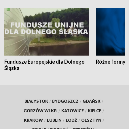
Fundusze Europejskie dla Dolnego
Różne formy t
Śląska
BIAŁYSTOK
/
BYDGOSZCZ
/
GDAŃSK
/
GORZÓW WLKP.
/
KATOWICE
/
KIELCE
/
KRAKÓW
/
LUBLIN
/
ŁÓDŹ
/
OLSZTYN
/