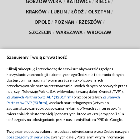
GORZÓW WLKP.
/
KATOWICE
/
KIELCE
/
KRAKÓW
/
LUBLIN
/
ŁÓDŹ
/
OLSZTYN
/
OPOLE
/
POZNAŃ
/
RZESZÓW
/
SZCZECIN
/
WARSZAWA
/
WROCŁAW
Szanujemy Twoją prywatność
Dołącz do nas:
Kliknij "Akceptuję i przechodzę do serwisu", aby wyrazić zgody na
korzystanie z technologii automatycznego śledzenia i zbierania danych,
TVP
dostęp do informacji na Twoim urządzeniu końcowym i ich
Abonament TVP
przechowywanie oraz na przetwarzanie Twoich danych osobowych przez
Regulamin TVP
nas, czyli Telewizję Polską S.A. w likwidacji (zwaną dalej również „TVP”),
Emisja w TVP
Polityka prywatności
Zaufanych Partnerów z IAB* (1201 firm)
oraz pozostałych
Zaufanych
Partnerów TVP (93 firm)
, w celach marketingowych (w tym do
Centrum informacji TVP
Moje zgody
zautomatyzowanego dopasowania reklam do Twoich zainteresowań i
mierzenia ich skuteczności) i pozostałych, które wskazujemy poniżej, a
Naziemna Telewizja Cyfrowa
Pomoc
także zgody na udostępnianie przez nas identyfikatora PPID do Google.
Sklep TVP
Biuro reklamy
Twoje dane osobowe zbierane podczas odwiedzania przez Ciebie naszych
Rada Programowa
Kontakt
poszczególnych serwisów
zwanych dalej „Portalem”, w tym informacje