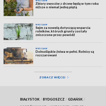
WROCŁAW
Zbiory owoców z drzew będą w tym roku
niższe o niemal jedną piątą
WROCŁAW
Sejm za nowelą dotyczącą wsparcia
rolników, których grunty zostały
zniszczone przez powódź
WROCŁAW
Dolnośląskie żniwa w pełni. Rolnicy są
rozczarowani
ZOBACZ WIĘCEJ
BIAŁYSTOK
/
BYDGOSZCZ
/
GDAŃSK
/