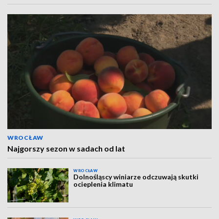
WROCŁAW
Najgorszy sezon w sadach od lat
WROCŁAW
Dolnośląscy winiarze odczuwają skutki
ocieplenia klimatu