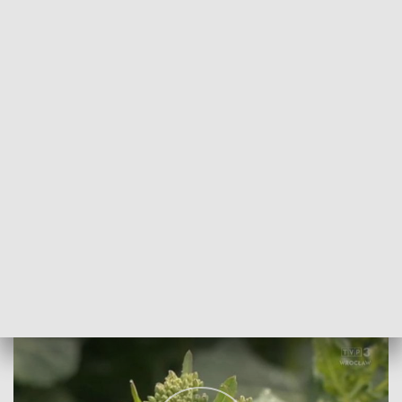
POWRÓT DO
WROCŁAW
TVP REGIONY
Rolnicy cieszą się z każdej kropli deszczu
2022-05-28
Jadwiga Jarzębowicz; bko