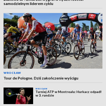
samodzielnym liderem cyklu
WROCŁAW
Tour de Pologne. Dziś zakończenie wyścigu
WROCŁAW
Turniej ATP w Montrealu: Hurkacz odpadł
w 3. rundzie