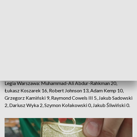
Stan rywalizacji play off (do czterech zwycięstw) 4-1 dla
Śląska.
Punkty:
Śląsk Wrocław: Kerem Kanter 26, Aleksander Dziewa 16,
Kodi Justice 14, Travis Trice 11, Martins Meiers 8, Ivan
Ramljak 7, Łukasz Kolenda 5, D'mitrik Trice 3, Kacper
Gordon 0, Jan Wójcik 0, Michał Gabiński 0, Szymon
Tomczak 0.
Legia Warszawa: Muhammad-Ali Abdur-Rahkman 20,
Łukasz Koszarek 16, Robert Johnson 13, Adam Kemp 10,
Grzegorz Kamiński 9, Raymond Cowels III 5, Jakub Sadowski
2, Dariusz Wyka 2, Szymon Kołakowski 0, Jakub Śliwiński 0.