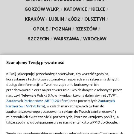
GORZÓW WLKP.
/
KATOWICE
/
KIELCE
/
KRAKÓW
/
LUBLIN
/
ŁÓDŹ
/
OLSZTYN
/
OPOLE
/
POZNAŃ
/
RZESZÓW
/
SZCZECIN
/
WARSZAWA
/
WROCŁAW
Szanujemy Twoją prywatność
Dołącz do nas:
Kliknij "Akceptuję i przechodzę do serwisu", aby wyrazić zgody na
korzystanie z technologii automatycznego śledzenia i zbierania danych,
TVP
dostęp do informacji na Twoim urządzeniu końcowym i ich
Abonament TVP
przechowywanie oraz na przetwarzanie Twoich danych osobowych przez
Regulamin TVP
nas, czyli Telewizję Polską S.A. w likwidacji (zwaną dalej również „TVP”),
Emisja w TVP
Polityka prywatności
Zaufanych Partnerów z IAB* (1201 firm)
oraz pozostałych
Zaufanych
Partnerów TVP (93 firm)
, w celach marketingowych (w tym do
Centrum informacji TVP
Moje zgody
zautomatyzowanego dopasowania reklam do Twoich zainteresowań i
mierzenia ich skuteczności) i pozostałych, które wskazujemy poniżej, a
Naziemna Telewizja Cyfrowa
Pomoc
także zgody na udostępnianie przez nas identyfikatora PPID do Google.
Sklep TVP
Biuro reklamy
Twoje dane osobowe zbierane podczas odwiedzania przez Ciebie naszych