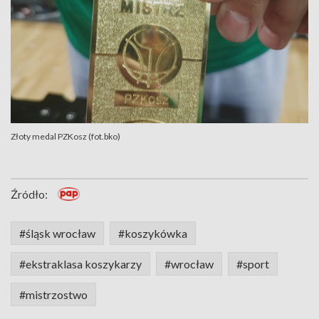
Złoty medal PZKosz (fot.bko)
Źródło:
#śląsk wrocław
#koszykówka
#ekstraklasa koszykarzy
#wrocław
#sport
#mistrzostwo