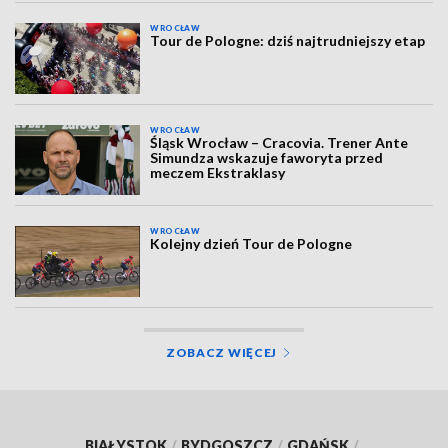
WROCŁAW
Tour de Pologne: dziś najtrudniejszy etap
WROCŁAW
Śląsk Wrocław – Cracovia. Trener Ante
Simundza wskazuje faworyta przed
meczem Ekstraklasy
WROCŁAW
Kolejny dzień Tour de Pologne
ZOBACZ WIĘCEJ
BIAŁYSTOK
/
BYDGOSZCZ
/
GDAŃSK
/