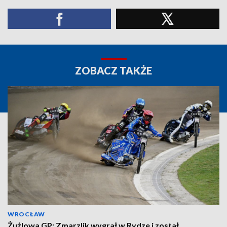
ZOBACZ TAKŻE
WROCŁAW
Żużlowa GP: Zmarzlik wygrał w Rydze i został