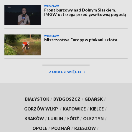
WROCŁAW
Front burzowy nad Dolnym Śląskiem.
IMGW ostrzega przed gwałtowną pogodą
WROCŁAW
Mistrzostwa Europy w płukaniu złota
ZOBACZ WIĘCEJ
BIAŁYSTOK
/
BYDGOSZCZ
/
GDAŃSK
/
GORZÓW WLKP.
/
KATOWICE
/
KIELCE
/
KRAKÓW
/
LUBLIN
/
ŁÓDŹ
/
OLSZTYN
/
OPOLE
/
POZNAŃ
/
RZESZÓW
/