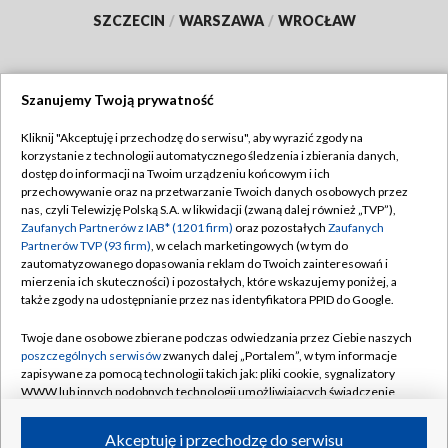
SZCZECIN
/
WARSZAWA
/
WROCŁAW
Szanujemy Twoją prywatność
Dołącz do nas:
Kliknij "Akceptuję i przechodzę do serwisu", aby wyrazić zgody na
korzystanie z technologii automatycznego śledzenia i zbierania danych,
TVP
dostęp do informacji na Twoim urządzeniu końcowym i ich
Abonament TVP
przechowywanie oraz na przetwarzanie Twoich danych osobowych przez
Regulamin TVP
nas, czyli Telewizję Polską S.A. w likwidacji (zwaną dalej również „TVP”),
Emisja w TVP
Polityka prywatności
Zaufanych Partnerów z IAB* (1201 firm)
oraz pozostałych
Zaufanych
Partnerów TVP (93 firm)
, w celach marketingowych (w tym do
Centrum informacji TVP
Moje zgody
zautomatyzowanego dopasowania reklam do Twoich zainteresowań i
mierzenia ich skuteczności) i pozostałych, które wskazujemy poniżej, a
Naziemna Telewizja Cyfrowa
Pomoc
także zgody na udostępnianie przez nas identyfikatora PPID do Google.
Sklep TVP
Biuro reklamy
Twoje dane osobowe zbierane podczas odwiedzania przez Ciebie naszych
Rada Programowa
Kontakt
poszczególnych serwisów
zwanych dalej „Portalem”, w tym informacje
zapisywane za pomocą technologii takich jak: pliki cookie, sygnalizatory
System NOS
WWW lub innych podobnych technologii umożliwiających świadczenie
dopasowanych i bezpiecznych usług, personalizację treści oraz reklam,
Informacje o nadawcy
Kanały
udostępnianie funkcji mediów społecznościowych oraz analizowanie
Akceptuję i przechodzę do serwisu
ruchu w Internecie.