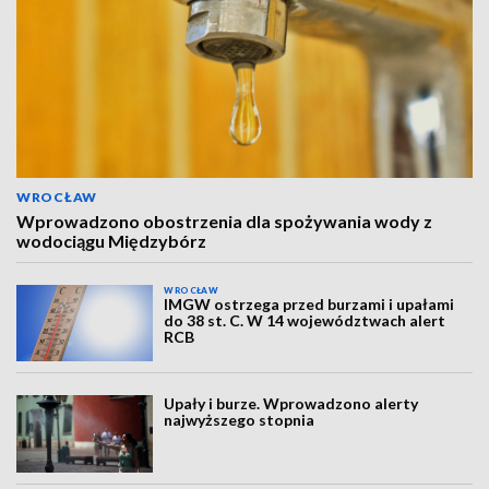
WROCŁAW
Wprowadzono obostrzenia dla spożywania wody z
wodociągu Międzybórz
WROCŁAW
IMGW ostrzega przed burzami i upałami
do 38 st. C. W 14 województwach alert
RCB
Upały i burze. Wprowadzono alerty
najwyższego stopnia