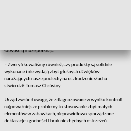
zabawek dla dzieci poniżej 3 roku życia nie spełniała
wymagań formalnych lub konstrukcyjnych.
Prezes UOKiK Tomasz Chróstny zaznaczył, że sprawdzono,
czy 110 modeli zabawek przeznaczonych dla dzieci poniżej 3
roku życia jest dobrze oznakowanych oraz czy nie mają wad
konstrukcyjnych np. zbyt małych elementów, które dziecko z
łatwością może połknąć.
– Zweryfikowaliśmy również, czy produkty są solidnie
wykonane i nie wydają zbyt głośnych dźwięków,
narażających nasze pociechy na uszkodzenie słuchu –
stwierdził Tomasz Chróstny
Urząd zwrócił uwagę, że zdiagnozowane w wyniku kontroli
najpoważniejsze problemy to stosowanie zbyt małych
elementów w zabawkach, nieprawidłowo sporządzone
deklaracje zgodności i brak niezbędnych ostrzeżeń.