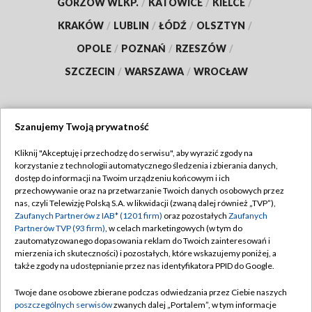
GORZÓW WLKP.
/
KATOWICE
/
KIELCE
/
KRAKÓW
/
LUBLIN
/
ŁÓDŹ
/
OLSZTYN
/
OPOLE
/
POZNAŃ
/
RZESZÓW
/
SZCZECIN
/
WARSZAWA
/
WROCŁAW
Szanujemy Twoją prywatność
Dołącz do nas:
Kliknij "Akceptuję i przechodzę do serwisu", aby wyrazić zgody na
korzystanie z technologii automatycznego śledzenia i zbierania danych,
TVP
dostęp do informacji na Twoim urządzeniu końcowym i ich
Abonament TVP
przechowywanie oraz na przetwarzanie Twoich danych osobowych przez
Regulamin TVP
nas, czyli Telewizję Polską S.A. w likwidacji (zwaną dalej również „TVP”),
Emisja w TVP
Polityka prywatności
Zaufanych Partnerów z IAB* (1201 firm)
oraz pozostałych
Zaufanych
Partnerów TVP (93 firm)
, w celach marketingowych (w tym do
Centrum informacji TVP
Moje zgody
zautomatyzowanego dopasowania reklam do Twoich zainteresowań i
mierzenia ich skuteczności) i pozostałych, które wskazujemy poniżej, a
Naziemna Telewizja Cyfrowa
Pomoc
także zgody na udostępnianie przez nas identyfikatora PPID do Google.
Sklep TVP
Biuro reklamy
Twoje dane osobowe zbierane podczas odwiedzania przez Ciebie naszych
Rada Programowa
Kontakt
poszczególnych serwisów
zwanych dalej „Portalem”, w tym informacje