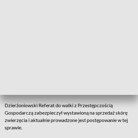
Zabezpieczona przez policję skóra (fot. KPP Dzierżoniów)
Jeden z mieszkańców Dzierżoniowa wystawił w
Internecie na sprzedaż skórę niedźwiedzia. Przez
nieznajomość prawa posiadacz okazu sam sobie
nieświadomie zaszkodził.
Dzierżoniowski Referat do walki z Przestępczością
Gospodarczą zabezpieczył wystawioną na sprzedaż skórę
zwierzęcia i aktualnie prowadzone jest postępowanie w tej
sprawie.