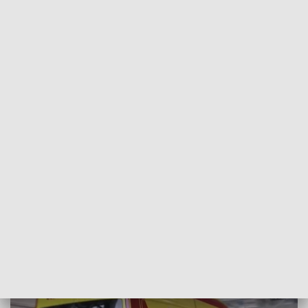
POWRÓT DO
WROCŁAW
TVP REGIONY
Własna karetka dla dolnośląskich
policjantów
2022-05-26
Halina Łabędzka; SOFPOP