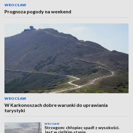
WROCŁAW
Prognoza pogody na weekend
WROCŁAW
W Karkonoszach dobre warunki do uprawiania
turystyki
WROCŁAW
Strzegom: chłopiec spadł z wysokości.
Jest w ciężkim stanie