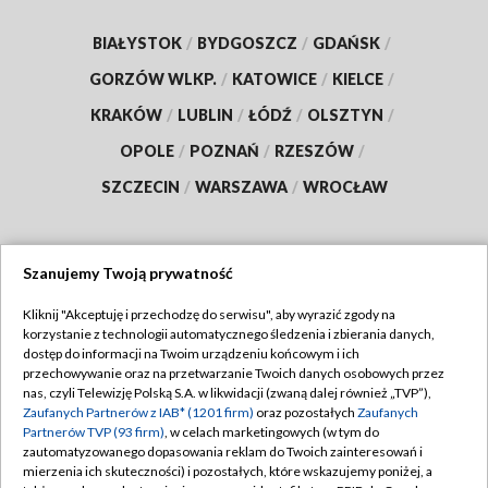
BIAŁYSTOK
/
BYDGOSZCZ
/
GDAŃSK
/
GORZÓW WLKP.
/
KATOWICE
/
KIELCE
/
KRAKÓW
/
LUBLIN
/
ŁÓDŹ
/
OLSZTYN
/
OPOLE
/
POZNAŃ
/
RZESZÓW
/
SZCZECIN
/
WARSZAWA
/
WROCŁAW
Szanujemy Twoją prywatność
Dołącz do nas:
Kliknij "Akceptuję i przechodzę do serwisu", aby wyrazić zgody na
korzystanie z technologii automatycznego śledzenia i zbierania danych,
TVP
dostęp do informacji na Twoim urządzeniu końcowym i ich
Abonament TVP
przechowywanie oraz na przetwarzanie Twoich danych osobowych przez
Regulamin TVP
nas, czyli Telewizję Polską S.A. w likwidacji (zwaną dalej również „TVP”),
Emisja w TVP
Polityka prywatności
Zaufanych Partnerów z IAB* (1201 firm)
oraz pozostałych
Zaufanych
Partnerów TVP (93 firm)
, w celach marketingowych (w tym do
Centrum informacji TVP
Moje zgody
zautomatyzowanego dopasowania reklam do Twoich zainteresowań i
mierzenia ich skuteczności) i pozostałych, które wskazujemy poniżej, a
Naziemna Telewizja Cyfrowa
Pomoc