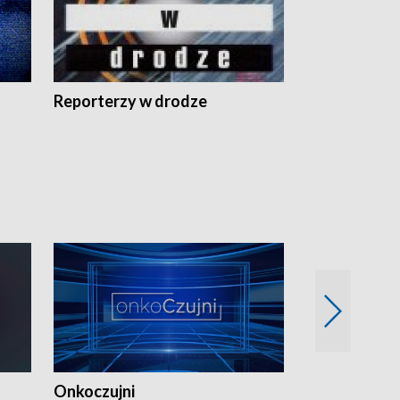
Reporterzy w drodze
Onkoczujni
Recepta na 