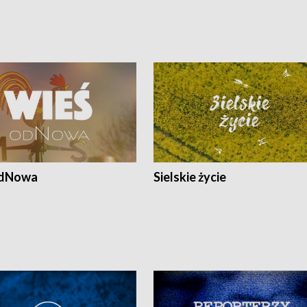
odNowa
Sielskie życie