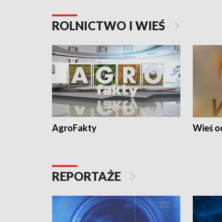
ROLNICTWO I WIEŚ
AgroFakty
Wieś 
REPORTAŻE