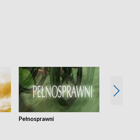
Pełnosprawni
Bezpieczny 