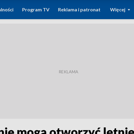
lności
Program TV
Reklama i patronat
Więcej
 nie mogą otworzyć letni