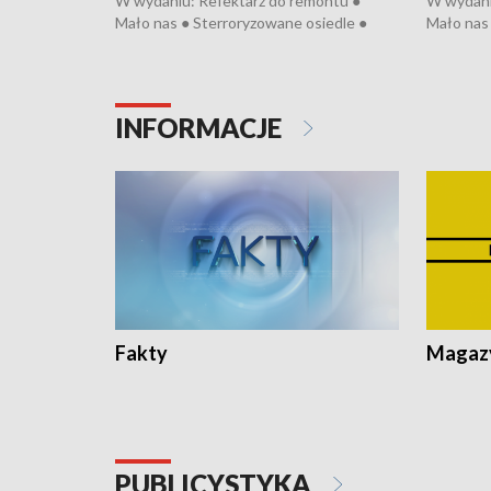
W wydaniu: Refektarz do remontu ●
W wydani
Mało nas ● Sterroryzowane osiedle ●
Mało nas 
Fatalny remont ● Kosztowna ptasia grypa
Sterrory
● Nowa Ruska ● Pociągiem na lotnisko ●
ptasia gr
Koniec upałów ● Kraksa na Tour de
Nowa Rus
Pologne
Koniec u
INFORMACJE
Fakty
Magazy
PUBLICYSTYKA