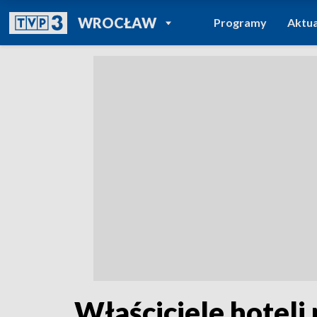
POWRÓT DO
WROCŁAW
Programy
Aktua
TVP REGIONY
Właściciele hoteli