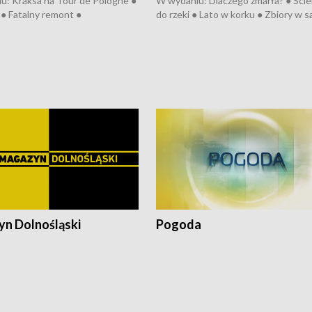
u: Kraksa na Tour de Pologne ●
W wydaniu: Dlaczego zmarła? ● Ściek
● Fatalny remont ●
do rzeki ● Lato w korku ● Zbiory w 
zowane osiedle ● Kosztowna
● Senior za kółkiem ● Złoto dla...
ypa ● Pociągiem na lotnisko ●
cierpiwych ● Mrożonki dla zwierząt
ka ● Refektarz do remontu ●
pałów
n Dolnośląski
Pogoda