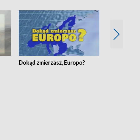
Dokąd zmierzasz, Europo?
Fakty Komen