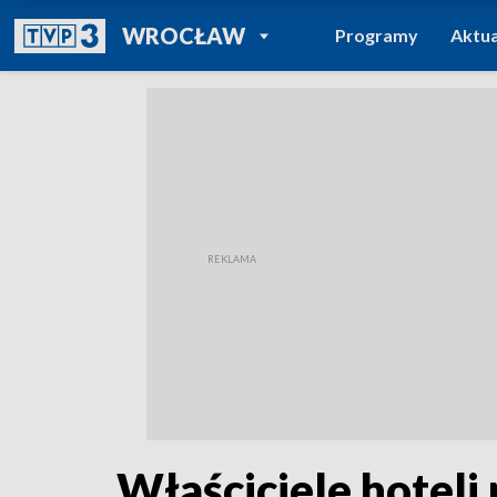
POWRÓT DO
WROCŁAW
Programy
Aktua
TVP REGIONY
Właściciele hoteli