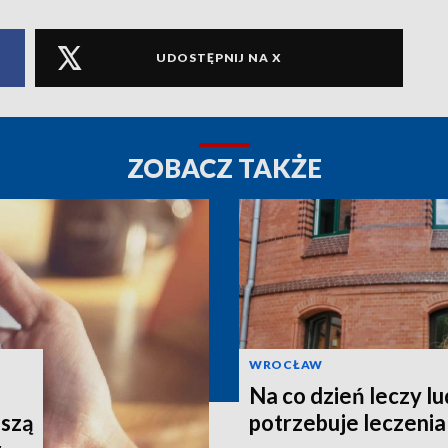
UDOSTĘPNIJ NA X
ZOBACZ TAKŻE
WROCŁAW
Na co dzień leczy lu
uszą
potrzebuje leczenia