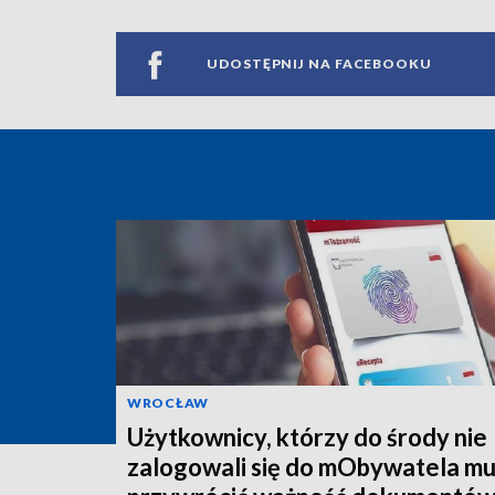
UDOSTĘPNIJ NA FACEBOOKU
WROCŁAW
Użytkownicy, którzy do środy nie
zalogowali się do mObywatela m