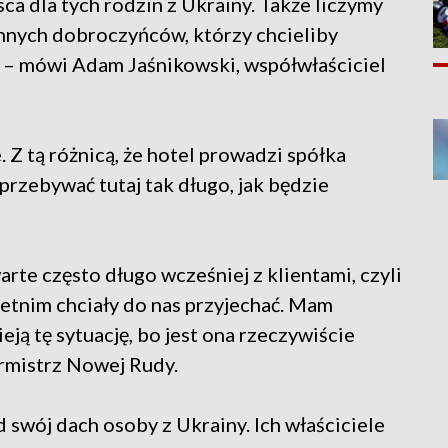
ca dla tych rodzin z Ukrainy. Także liczymy
nnych dobroczyńców, którzy chcieliby
y – mówi Adam Jaśnikowski, współwłaściciel
 Z tą różnicą, że hotel prowadzi spółka
przebywać tutaj tak długo, jak będzie
te często długo wcześniej z klientami, czyli
etnim chciały do nas przyjechać. Mam
ieją tę sytuację, bo jest ona rzeczywiście
rmistrz Nowej Rudy.
 swój dach osoby z Ukrainy. Ich właściciele