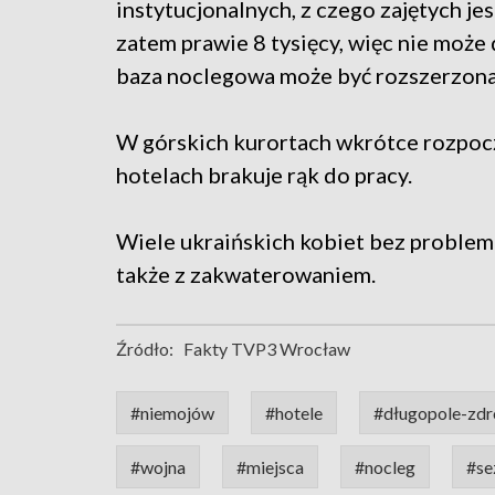
instytucjonalnych, z czego zajętych je
zatem prawie 8 tysięcy, więc nie może 
baza noclegowa może być rozszerzona
W górskich kurortach wkrótce rozpoczn
hotelach brakuje rąk do pracy.
Wiele ukraińskich kobiet bez problemu
także z zakwaterowaniem.
Źródło:
Fakty TVP3 Wrocław
#niemojów
#hotele
#długopole-zdr
#wojna
#miejsca
#nocleg
#se