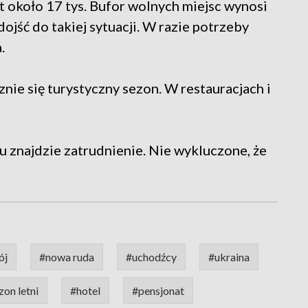
st około 17 tys. Bufor wolnych miejsc wynosi
dojść do takiej sytuacji. W razie potrzeby
.
ie się turystyczny sezon. W restauracjach i
 znajdzie zatrudnienie. Nie wykluczone, że
ój
#nowa ruda
#uchodźcy
#ukraina
zon letni
#hotel
#pensjonat