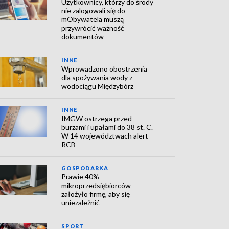
Użytkownicy, którzy do środy
nie zalogowali się do
mObywatela muszą
przywrócić ważność
dokumentów
INNE
Wprowadzono obostrzenia
dla spożywania wody z
wodociągu Międzybórz
INNE
IMGW ostrzega przed
burzami i upałami do 38 st. C.
W 14 województwach alert
RCB
GOSPODARKA
Prawie 40%
mikroprzedsiębiorców
założyło firmę, aby się
uniezależnić
SPORT