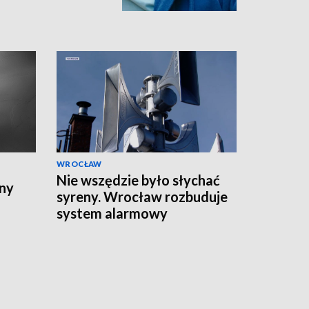
WROCŁAW
Nie wszędzie było słychać
ny
syreny. Wrocław rozbuduje
system alarmowy