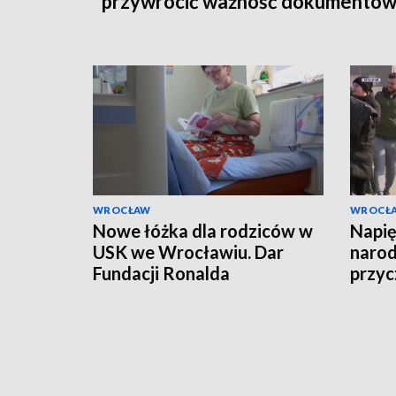
przywrócić ważność dokumentó
WROCŁAW
WROCŁ
Nowe łóżka dla rodziców w
Napi
USK we Wrocławiu. Dar
narod
Fundacji Ronalda
przyc
McDonalda