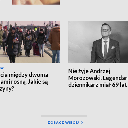
w
AW
Nie żyje Andrzej
ęcia między dwoma
Morozowski. Legendar
ami rosną. Jakie są
dziennikarz miał 69 lat
zyny?
ZOBACZ WIĘCEJ