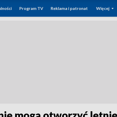
lności
Program TV
Reklama i patronat
Więcej
 nie mogą otworzyć letni