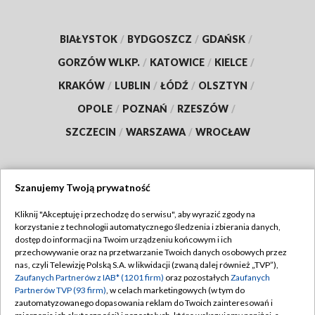
BIAŁYSTOK
/
BYDGOSZCZ
/
GDAŃSK
/
GORZÓW WLKP.
/
KATOWICE
/
KIELCE
/
KRAKÓW
/
LUBLIN
/
ŁÓDŹ
/
OLSZTYN
/
OPOLE
/
POZNAŃ
/
RZESZÓW
/
SZCZECIN
/
WARSZAWA
/
WROCŁAW
Szanujemy Twoją prywatność
Dołącz do nas:
Kliknij "Akceptuję i przechodzę do serwisu", aby wyrazić zgody na
korzystanie z technologii automatycznego śledzenia i zbierania danych,
TVP
dostęp do informacji na Twoim urządzeniu końcowym i ich
Abonament TVP
przechowywanie oraz na przetwarzanie Twoich danych osobowych przez
Regulamin TVP
nas, czyli Telewizję Polską S.A. w likwidacji (zwaną dalej również „TVP”),
Emisja w TVP
Polityka prywatności
Zaufanych Partnerów z IAB* (1201 firm)
oraz pozostałych
Zaufanych
Partnerów TVP (93 firm)
, w celach marketingowych (w tym do
Centrum informacji TVP
Moje zgody
zautomatyzowanego dopasowania reklam do Twoich zainteresowań i