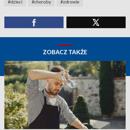
#dzieci
#choroby
#zdrowie
ZOBACZ TAKŻE