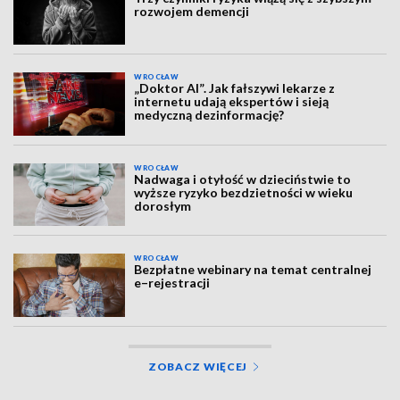
rozwojem demencji
WROCŁAW
„Doktor AI”. Jak fałszywi lekarze z
internetu udają ekspertów i sieją
medyczną dezinformację?
WROCŁAW
Nadwaga i otyłość w dzieciństwie to
wyższe ryzyko bezdzietności w wieku
dorosłym
WROCŁAW
Bezpłatne webinary na temat centralnej
e–rejestracji
ZOBACZ WIĘCEJ