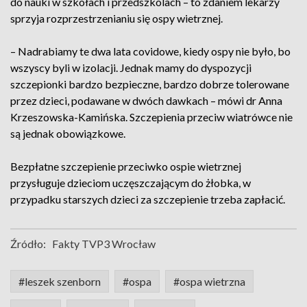
do nauki w szkołach i przedszkolach – to zdaniem lekarzy
sprzyja rozprzestrzenianiu się ospy wietrznej.
– Nadrabiamy te dwa lata covidowe, kiedy ospy nie było, bo
wszyscy byli w izolacji. Jednak mamy do dyspozycji
szczepionki bardzo bezpieczne, bardzo dobrze tolerowane
przez dzieci, podawane w dwóch dawkach – mówi dr Anna
Krzeszowska-Kamińska. Szczepienia przeciw wiatrówce nie
są jednak obowiązkowe.
Bezpłatne szczepienie przeciwko ospie wietrznej
przysługuje dzieciom uczęszczającym do żłobka, w
przypadku starszych dzieci za szczepienie trzeba zapłacić.
Źródło:
Fakty TVP3 Wrocław
#leszek szenborn
#ospa
#ospa wietrzna