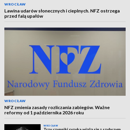
WROCŁAW
Lawina udarów słonecznych i cieplnych. NFZ ostrzega
przed falą upałów
WROCŁAW
NFZ zmienia zasady rozliczania zabiegów. Ważne
reformy od 1 października 2026 roku
WROCŁAW
Trzy czynniki ryzyka wiążą się z szybszym