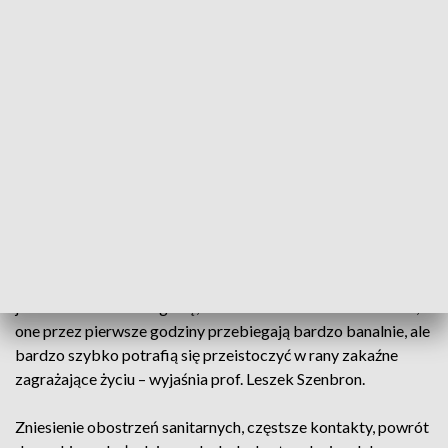
tygodnia, nie ma dnia bez, jest to choroba o bardzo dużej
zakaźności i jak tylko zaczyna się siać gdzieś w przedszkolu,
czy klasach 1 – 3, to już od razu mamy tego bardzo dużo –
informuje lekarz rodzinny dr Anna Krzeszowska-Kamińska.
Ospy, czyli wiatrówki, bagatelizować nie wolno – podkreślają
lekarze. Mimo że większość dzieci zakażenie przechodzi
łagodnie, to najgroźniejsze są powikłania. Właśnie z nimi do
wrocławskiego Uniwersyteckiego Szpitala Klinicznego w
ostatnim czasie trafiło dwóch małych pacjentów.
– W tej chorobie występuje świąd, dzieci się drapią. Kiedyś
jak nie dbano tak o higienę, to dochodziło do tworzenia ran,
one przez pierwsze godziny przebiegają bardzo banalnie, ale
bardzo szybko potrafią się przeistoczyć w rany zakaźne
zagrażające życiu – wyjaśnia prof. Leszek Szenbron.
Zniesienie obostrzeń sanitarnych, częstsze kontakty, powrót