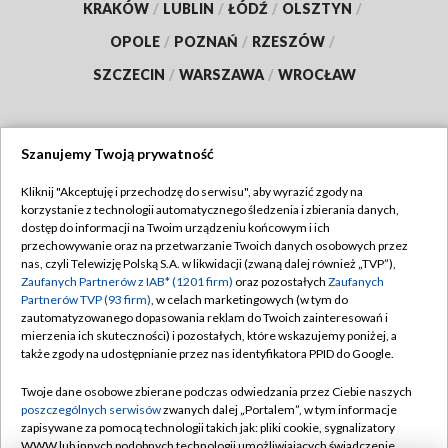
KRAKÓW
/
LUBLIN
/
ŁÓDŹ
/
OLSZTYN
/
OPOLE
/
POZNAŃ
/
RZESZÓW
/
SZCZECIN
/
WARSZAWA
/
WROCŁAW
Szanujemy Twoją prywatność
Dołącz do nas:
Kliknij "Akceptuję i przechodzę do serwisu", aby wyrazić zgody na
korzystanie z technologii automatycznego śledzenia i zbierania danych,
TVP
dostęp do informacji na Twoim urządzeniu końcowym i ich
Abonament TVP
przechowywanie oraz na przetwarzanie Twoich danych osobowych przez
Regulamin TVP
nas, czyli Telewizję Polską S.A. w likwidacji (zwaną dalej również „TVP”),
Emisja w TVP
Polityka prywatności
Zaufanych Partnerów z IAB* (1201 firm)
oraz pozostałych
Zaufanych
Partnerów TVP (93 firm)
, w celach marketingowych (w tym do
Centrum informacji TVP
Moje zgody
zautomatyzowanego dopasowania reklam do Twoich zainteresowań i
mierzenia ich skuteczności) i pozostałych, które wskazujemy poniżej, a
Naziemna Telewizja Cyfrowa
Pomoc
także zgody na udostępnianie przez nas identyfikatora PPID do Google.
Sklep TVP
Biuro reklamy
Twoje dane osobowe zbierane podczas odwiedzania przez Ciebie naszych
Rada Programowa
Kontakt
poszczególnych serwisów
zwanych dalej „Portalem”, w tym informacje
zapisywane za pomocą technologii takich jak: pliki cookie, sygnalizatory
System NOS
WWW lub innych podobnych technologii umożliwiających świadczenie