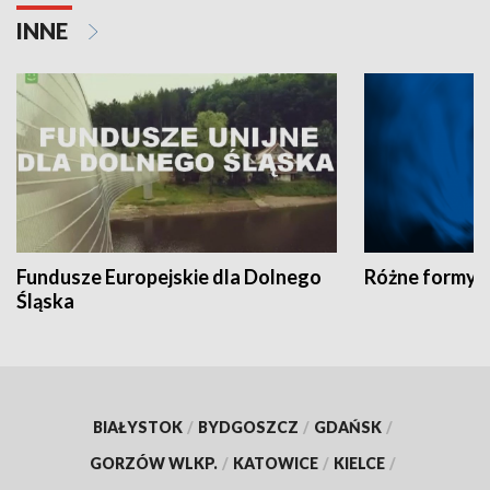
INNE
Fundusze Europejskie dla Dolnego
Różne formy t
Śląska
BIAŁYSTOK
/
BYDGOSZCZ
/
GDAŃSK
/
GORZÓW WLKP.
/
KATOWICE
/
KIELCE
/