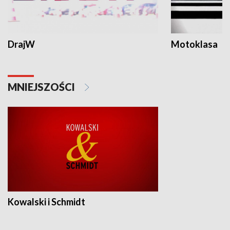
DrajW
Motoklasa
MNIEJSZOŚCI
Kowalski i Schmidt