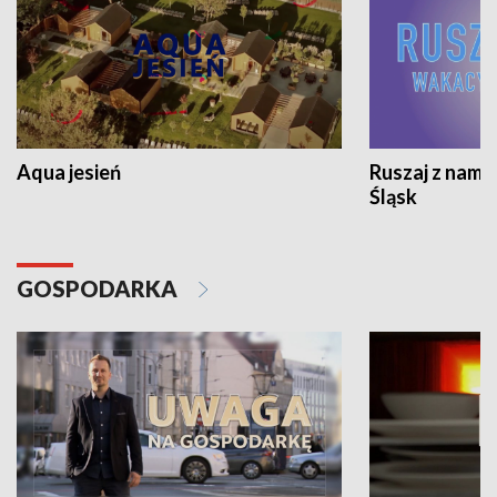
Aqua jesień
Ruszaj z nami
Śląsk
GOSPODARKA