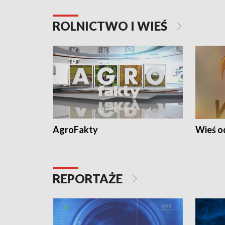
ROLNICTWO I WIEŚ
AgroFakty
Wieś 
REPORTAŻE