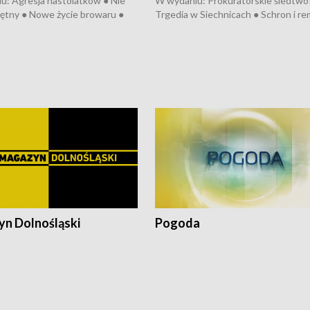
u: Agresja nastolatków ● Nie
W wydaniu: Prokuratorskie śledtwo
ętny ● Nowe życie browaru ●
Trgedia w Siechnicach ● Schron i re
łodzko ● Złotoryjskie złoto ●
Mateusz Morawiecki we Wrocławiu 
ień Pszczół ● Chopin w
edycja Międzynarodowego Festiwal
ch ● Uwaga! Hulajnoga
Chopinowskiego ● Na pomoc Hiszp
● Odbudowa po powodzi ● Filmowy
Lubomierz
n Dolnośląski
Pogoda