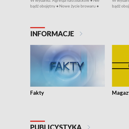
W wydaniu: Agresja nastolatków ● Nie
W wydani
bądź obojętny ● Nowe życie browaru ●
bądź oboj
Bitwa o Kłodzko ● Złotoryjskie złoto ●
Bitwa o K
Wielki Dzień Pszczół ● Chopin w
Wielki Dz
Dusznikach ● Uwaga! Hulajnoga
Dusznika
INFORMACJE
Fakty
Magazy
PUBLICYSTYKA