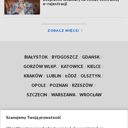
e–rejestracji
ZOBACZ WIĘCEJ
BIAŁYSTOK
/
BYDGOSZCZ
/
GDAŃSK
/
GORZÓW WLKP.
/
KATOWICE
/
KIELCE
/
KRAKÓW
/
LUBLIN
/
ŁÓDŹ
/
OLSZTYN
/
OPOLE
/
POZNAŃ
/
RZESZÓW
/
SZCZECIN
/
WARSZAWA
/
WROCŁAW
Szanujemy Twoją prywatność
Dołącz do nas: