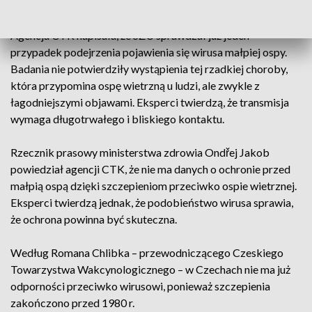
Szpitalu Wojskowym w Pradze.
Agencja CTK napisała, że SZU sprawdzał już jeden
przypadek podejrzenia pojawienia się wirusa małpiej ospy.
Badania nie potwierdziły wystąpienia tej rzadkiej choroby,
która przypomina ospę wietrzną u ludzi, ale zwykle z
łagodniejszymi objawami. Eksperci twierdzą, że transmisja
wymaga długotrwałego i bliskiego kontaktu.
Rzecznik prasowy ministerstwa zdrowia Ondřej Jakob
powiedział agencji CTK, że nie ma danych o ochronie przed
małpią ospą dzięki szczepieniom przeciwko ospie wietrznej.
Eksperci twierdzą jednak, że podobieństwo wirusa sprawia,
że ochrona powinna być skuteczna.
Według Romana Chlibka – przewodniczącego Czeskiego
Towarzystwa Wakcynologicznego – w Czechach nie ma już
odporności przeciwko wirusowi, ponieważ szczepienia
zakończono przed 1980 r.