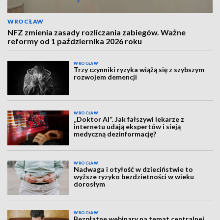
WROCŁAW
NFZ zmienia zasady rozliczania zabiegów. Ważne
reformy od 1 października 2026 roku
WROCŁAW
Trzy czynniki ryzyka wiążą się z szybszym
rozwojem demencji
WROCŁAW
„Doktor AI”. Jak fałszywi lekarze z
internetu udają ekspertów i sieją
medyczną dezinformację?
WROCŁAW
Nadwaga i otyłość w dzieciństwie to
wyższe ryzyko bezdzietności w wieku
dorosłym
WROCŁAW
Bezpłatne webinary na temat centralnej