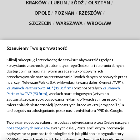
KRAKÓW
/
LUBLIN
/
ŁÓDŹ
/
OLSZTYN
/
OPOLE
/
POZNAŃ
/
RZESZÓW
/
SZCZECIN
/
WARSZAWA
/
WROCŁAW
Szanujemy Twoją prywatność
Dołącz do nas:
Kliknij "Akceptuję i przechodzę do serwisu", aby wyrazić zgody na
korzystanie z technologii automatycznego śledzenia i zbierania danych,
TVP
dostęp do informacji na Twoim urządzeniu końcowym i ich
Abonament TVP
przechowywanie oraz na przetwarzanie Twoich danych osobowych przez
Regulamin TVP
nas, czyli Telewizję Polską S.A. w likwidacji (zwaną dalej również „TVP”),
Emisja w TVP
Polityka prywatności
Zaufanych Partnerów z IAB* (1201 firm)
oraz pozostałych
Zaufanych
Partnerów TVP (93 firm)
, w celach marketingowych (w tym do
Centrum informacji TVP
Moje zgody
zautomatyzowanego dopasowania reklam do Twoich zainteresowań i
mierzenia ich skuteczności) i pozostałych, które wskazujemy poniżej, a
Naziemna Telewizja Cyfrowa
Pomoc
także zgody na udostępnianie przez nas identyfikatora PPID do Google.
Sklep TVP
Biuro reklamy
Twoje dane osobowe zbierane podczas odwiedzania przez Ciebie naszych
Rada Programowa
Kontakt
poszczególnych serwisów
zwanych dalej „Portalem”, w tym informacje
zapisywane za pomocą technologii takich jak: pliki cookie, sygnalizatory
System NOS
WWW lub innych podobnych technologii umożliwiających świadczenie