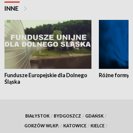
INNE
Fundusze Europejskie dla Dolnego
Różne formy t
Śląska
BIAŁYSTOK
/
BYDGOSZCZ
/
GDAŃSK
/
GORZÓW WLKP.
/
KATOWICE
/
KIELCE
/