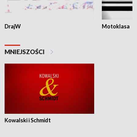
DrajW
Motoklasa
MNIEJSZOŚCI
Kowalski i Schmidt