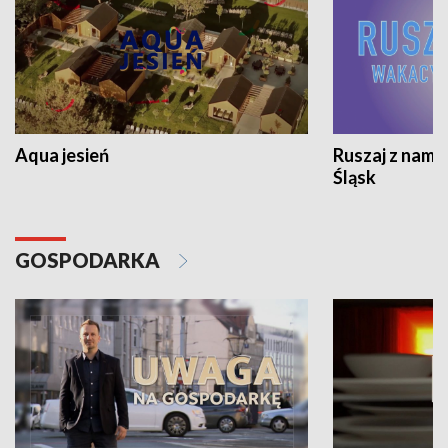
Aqua jesień
Ruszaj z nami
Śląsk
GOSPODARKA