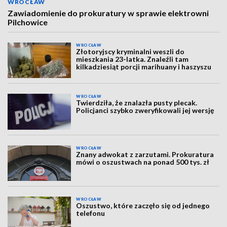
WROCŁAW
Zawiadomienie do prokuratury w sprawie elektrowni
Pilchowice
WROCŁAW
Złotoryjscy kryminalni weszli do
mieszkania 23-latka. Znaleźli tam
kilkadziesiąt porcji marihuany i haszyszu
WROCŁAW
Twierdziła, że znalazła pusty plecak.
Policjanci szybko zweryfikowali jej wersję
WROCŁAW
Znany adwokat z zarzutami. Prokuratura
mówi o oszustwach na ponad 500 tys. zł
WROCŁAW
Oszustwo, które zaczęło się od jednego
telefonu