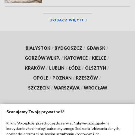
ZOBACZ WIĘCEJ
BIAŁYSTOK
/
BYDGOSZCZ
/
GDAŃSK
/
GORZÓW WLKP.
/
KATOWICE
/
KIELCE
/
KRAKÓW
/
LUBLIN
/
ŁÓDŹ
/
OLSZTYN
/
OPOLE
/
POZNAŃ
/
RZESZÓW
/
SZCZECIN
/
WARSZAWA
/
WROCŁAW
Szanujemy Twoją prywatność
Dołącz do nas:
Kliknij "Akceptuję i przechodzę do serwisu", aby wyrazić zgody na
korzystanie z technologii automatycznego śledzenia i zbierania danych,
TVP
dostęp do informacji na Twoim urządzeniu końcowym i ich