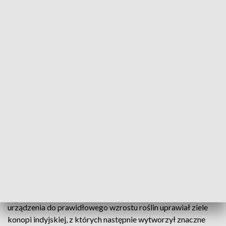
Policji w Jeleniej Górze zatrzymali 38-letniego mężczyznę
podejrzanego o uprawę krzaków konopi i o posiadanie
znacznych ilości narkotyków.
– Mężczyzna w trakcie rutynowej kontroli drogowej był
bardzo nerwowy, a w aucie wyraźnie czuć było zapach
marihuany. Okazało się, że posiadał on marihuanę i
amfetaminę. Zachowanie mężczyzny wskazywało również, że
kierował pojazdem będąc pod wpływem środków
odurzających. W rozmowie z policjantami przyznał, że
wcześniej zażywał amfetaminę oraz palił marihuanę –
powiedziała policjantka.
Dodała, że policjanci dokonali przeszukania w jego
mieszkaniu i zabezpieczyli tabletki ekstazy oraz kolejne
porcje marihuany. Okazało się, że trzydziestoośmiolatek w
jednym z pomieszczeń w namiocie wyposażonym w
urządzenia do prawidłowego wzrostu roślin uprawiał ziele
konopi indyjskiej, z których następnie wytworzył znaczne