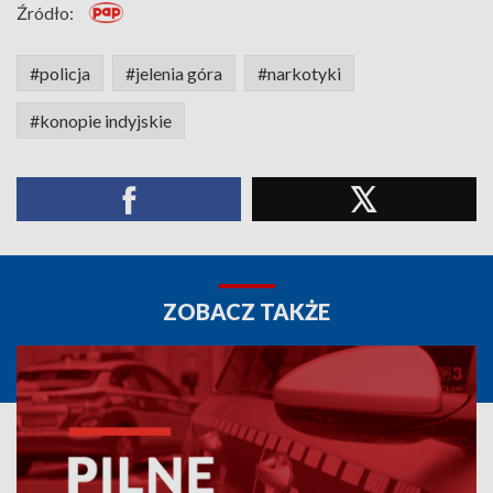
Źródło:
#policja
#jelenia góra
#narkotyki
#konopie indyjskie
ZOBACZ TAKŻE