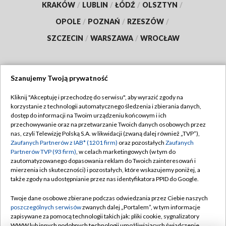
KRAKÓW
/
LUBLIN
/
ŁÓDŹ
/
OLSZTYN
/
OPOLE
/
POZNAŃ
/
RZESZÓW
/
SZCZECIN
/
WARSZAWA
/
WROCŁAW
Szanujemy Twoją prywatność
Dołącz do nas:
Kliknij "Akceptuję i przechodzę do serwisu", aby wyrazić zgody na
korzystanie z technologii automatycznego śledzenia i zbierania danych,
TVP
dostęp do informacji na Twoim urządzeniu końcowym i ich
Abonament TVP
przechowywanie oraz na przetwarzanie Twoich danych osobowych przez
Regulamin TVP
nas, czyli Telewizję Polską S.A. w likwidacji (zwaną dalej również „TVP”),
Emisja w TVP
Polityka prywatności
Zaufanych Partnerów z IAB* (1201 firm)
oraz pozostałych
Zaufanych
Partnerów TVP (93 firm)
, w celach marketingowych (w tym do
Centrum informacji TVP
Moje zgody
zautomatyzowanego dopasowania reklam do Twoich zainteresowań i
mierzenia ich skuteczności) i pozostałych, które wskazujemy poniżej, a
Naziemna Telewizja Cyfrowa
Pomoc
także zgody na udostępnianie przez nas identyfikatora PPID do Google.
Sklep TVP
Biuro reklamy
Twoje dane osobowe zbierane podczas odwiedzania przez Ciebie naszych
Rada Programowa
Kontakt
poszczególnych serwisów
zwanych dalej „Portalem”, w tym informacje
zapisywane za pomocą technologii takich jak: pliki cookie, sygnalizatory
System NOS
WWW lub innych podobnych technologii umożliwiających świadczenie