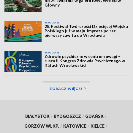
od 24 kwietnia w galerii BWA Wrocław
Główny
WROCŁAW
28. Festiwal Twórczości Dziecięcej Wojska
Polskiego już w maju. Impreza po raz
pierwszy zawita do Wrocławia
WROCŁAW
Zdrowie psychiczne w centrum uwagi –
rusza II Kongres Zdrowia Psychicznego w
Kątach Wrocławskich
ZOBACZ WIĘCEJ
BIAŁYSTOK
/
BYDGOSZCZ
/
GDAŃSK
/
GORZÓW WLKP.
/
KATOWICE
/
KIELCE
/