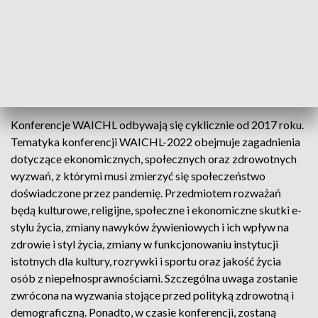
Wrocławskiego, Śląskiego Uniwersytetu Medycznego w
Katowicach, Wyższej Szkoły Bankowej we Wrocławiu,
Papieskiego Wydziału Teologicznego we Wrocławiu, Urzędu
Statystycznego we Wrocławiu, międzynarodowego instytutu
CEDIMES i pracownicy naukowi z zagranicznych ośrodków
akademickich.
Konferencje WAICHL odbywają się cyklicznie od 2017 roku.
Tematyka konferencji WAICHL-2022 obejmuje zagadnienia
dotyczące ekonomicznych, społecznych oraz zdrowotnych
wyzwań, z którymi musi zmierzyć się społeczeństwo
doświadczone przez pandemię. Przedmiotem rozważań
będą kulturowe, religijne, społeczne i ekonomiczne skutki e-
stylu życia, zmiany nawyków żywieniowych i ich wpływ na
zdrowie i styl życia, zmiany w funkcjonowaniu instytucji
istotnych dla kultury, rozrywki i sportu oraz jakość życia
osób z niepełnosprawnościami. Szczególna uwaga zostanie
zwrócona na wyzwania stojące przed polityką zdrowotną i
demograficzną. Ponadto, w czasie konferencji, zostaną