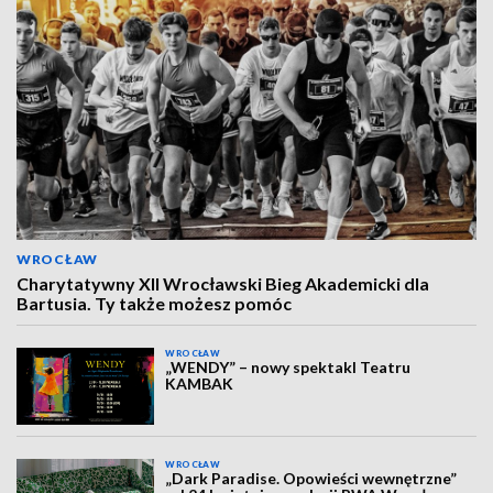
WROCŁAW
Charytatywny XII Wrocławski Bieg Akademicki dla
Bartusia. Ty także możesz pomóc
WROCŁAW
„WENDY” – nowy spektakl Teatru
KAMBAK
WROCŁAW
„Dark Paradise. Opowieści wewnętrzne”